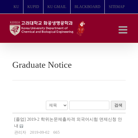
콘
KU
KUPID
KU GMAIL
BLACKBOARD
SITEMAP
텐
츠
로
건
너
뛰
기
Graduate Notice
검색
[졸업] 2019-2 학위논문제출자격 외국어시험 면제신청 안
내
관리자
2019-09-02
665