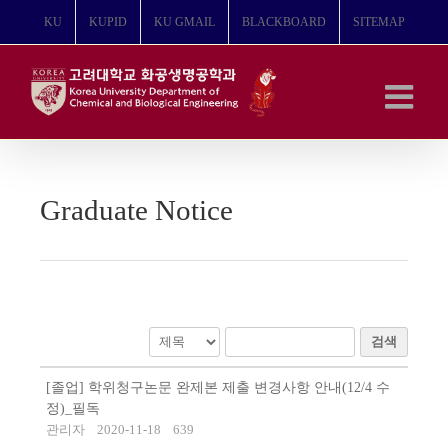
콘
KU
KUPID
KU GMAIL
BLACKBOARD
SITEMAP
텐
츠
로
건
너
뛰
기
Graduate Notice
검색
[졸업] 학위청구논문 완제본 제출 변경사항 안내(12/4 수
정)_필독
관리자
2020-11-18
639