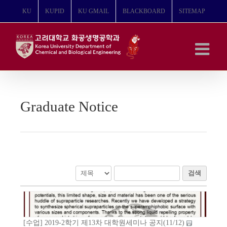
콘
KU
KUPID
KU GMAIL
BLACKBOARD
SITEMAP
텐
츠
로
건
너
뛰
기
Graduate Notice
검색
[수업] 2019-2학기 제13차 대학원세미나 공지(11/12)