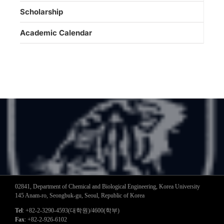
Scholarship
Academic Calendar
02841, Department of Chemical and Biological Engineering, Korea University
145 Anam-ro, Seongbuk-gu, Seoul, Republic of Korea
Tel
: +82-2-3290-4593(대학원)/4600(학부)
Fax
: +82-2-926-6102