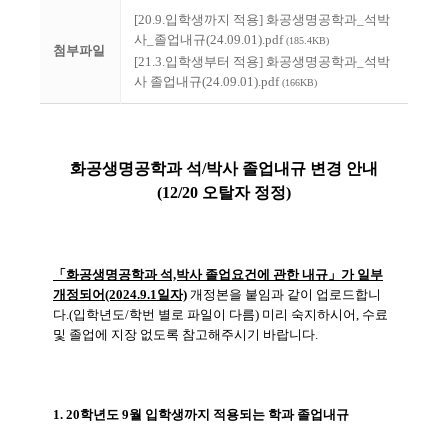
[20.9.입학생까지 적용] 화공생명공학과_석박
사_졸업내규(24.09.01).pdf
(185.4KB)
첨부파일
[21.3.입학생부터 적용] 화공생명공학과_석박
사 졸업내규(24.09.01).pdf
(166KB)
화공생명공학과 석/박사 졸업내규 변경 안내
(12/20 오탈자 정정)
「화공생명공학과 석,박사 졸업요건에 관한 내규」가 일부
개정되어(2024.9.1일자)
개정본을 붙임과 같이 업로드합니
다.(입학년도/학번 별로 파일이 다름) 미리 숙지하시어, 수료
및 졸업에 지장 없도록 참고해주시기 바랍니다.
1. 20학년도 9월 입학생까지 적용되는 학과 졸업내규