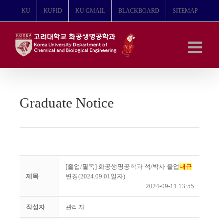
콘
KU
KUPID
KU GMAIL
BLACKBOARD
SITEMAP
텐
츠
로
건
너
뛰
기
Graduate Notice
[졸업/필독] 화공생명공학과 석/박사 졸업
내규
제목
변경(2024.09.01일자)
2024-09-11 13:55
작성자
관리자