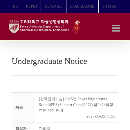
콘
KU
KUPID
KU GMAIL
BLACKBOARD
SITEMAP
텐
츠
로
건
너
뛰
기
Undergraduate Notice
[한국전력기술] 2025년 Power Engineering
School(PES) Summer Camp(32기) 참가 대학생
제목
추천 신청 안내
2025-06-25 11:55
작성자
관리자