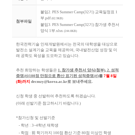
붙임2. PES Summer Camp(32기) 교육일정표 1
부.pdf
(62.9KB)
첨부파일
붙임3. PES Summer Camp(32기) 참가생 추천서
양식 1부.xlsx
(244.8KB)
한국전력기술 인재개발원에서는
전국의
대학생을 대상으로
발전소 설계기술 교육을 제공하여,
국내발전산업 성장 및 미
래 공학도 육성을 도모하고 있습니다.
추천 희망하는 학생들은
1. 참가생 추천서 양식(첨부), 2. 성적
증명서
(100점 만점으로 환산 표기된 성적증명서)
를
7월 8일
(화)까지
decmzy@korea.ac
.kr로 보내주세요.
신청 학생 중 선발하여 추천하도록 하겠습니다.
(아래 선발기준 참고하시기 바랍니다.)
*참가신청 및 선발기준
- 학년 : 3~4학년 재학생
- 학점 : 前 학기까지 100점 환산 기준 80점 이상인 학생