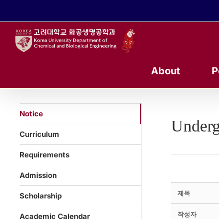
콘
텐
츠
로
건
너
About
P
뛰
기
Notice
Underg
Curriculum
Requirements
Admission
제목
Scholarship
작성자
Academic Calendar