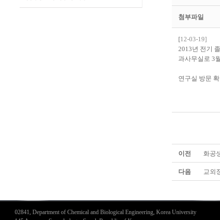
첨부파일
[
12-03-19]
2013년 전기
과사무실로 3월
연구실 방문 확
이전
화공생
다음
교외장
02841, Department of Chemical and Biological Engineering, Korea University