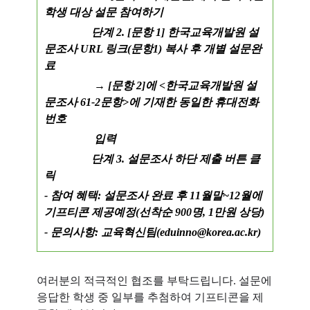
학생 대상 설문 참여하기
단계 2. [문항 1] 한국교육개발원 설
문조사 URL 링크(문항1) 복사 후 개별 설문완
료
→ [문항 2]에 <한국교육개발원 설
문조사 61-2문항>에 기재한 동일한 휴대전화
번호
입력
단계 3. 설문조사 하단 제출 버튼 클
릭
- 참여 혜택:
설문조사 완료 후 11월말~12월에
기프티콘 제공예정(선착순 900명, 1만원 상당)
- 문의사항:
교육혁신팀(eduinno@korea.ac.kr)
여러분의 적극적인 협조를 부탁드립니다. 설문에
응답한 학생 중 일부를 추첨하여 기프티콘을 제