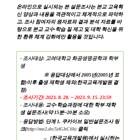
온라인으로 실시되는 본 설문조사는
본교 교육혁
신 양상과 내용을 객관적이고 체계적으로 파악하
고,
조사 참여자의 원자료와 결과 분석 자료를 바
탕으로 본교 교수·학습 질 제고 및 대학 혁신을 위
한 환류 체계 강화에만 활용될 것입니다.
- 조사대상: 고려대학교 화공생명공학과 학부
생
※ 응답대상에서 2005년(2005년 포
함)이후 출생 재학생 제외(한국교육개발원 결
정)
-
조사기간: 2023. 8. 28. ~ 2023. 9. 15. 23:59
- 조사내용:
교수·학습과정에 대한 학부 재학
생 설문조사(약 15분~20분 소요)
- 응답방법:
단계 1. 쿠카이브 일반설문조사 링
크(
http://me2.do/5zlGhC6b)
클릭
→ [한국교육개발원]에서 실시하는