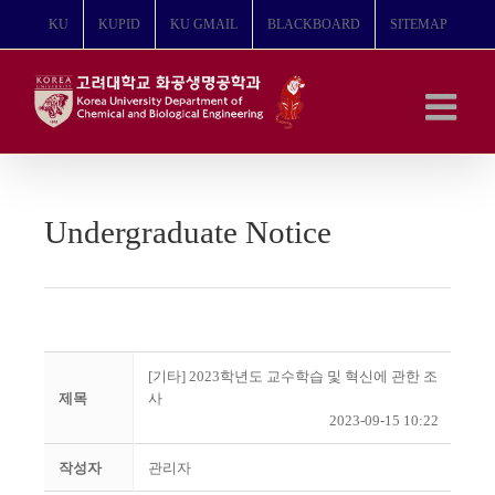
콘
KU
KUPID
KU GMAIL
BLACKBOARD
SITEMAP
텐
츠
로
건
너
뛰
기
Undergraduate Notice
[기타] 2023학년도 교수학습 및 혁신에 관한 조
제목
사
2023-09-15 10:22
작성자
관리자