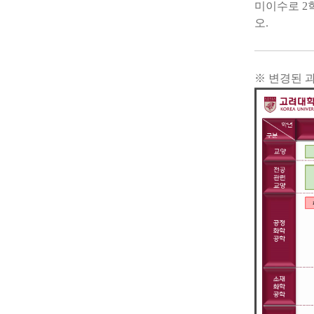
미이수로
2
오
.
※
변경된 