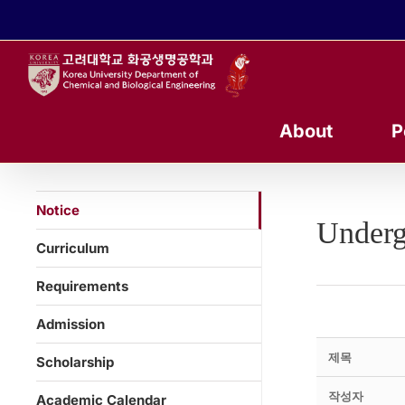
콘
텐
츠
로
건
너
About
P
뛰
기
Notice
Underg
Curriculum
Requirements
Admission
제목
Scholarship
작성자
Academic Calendar