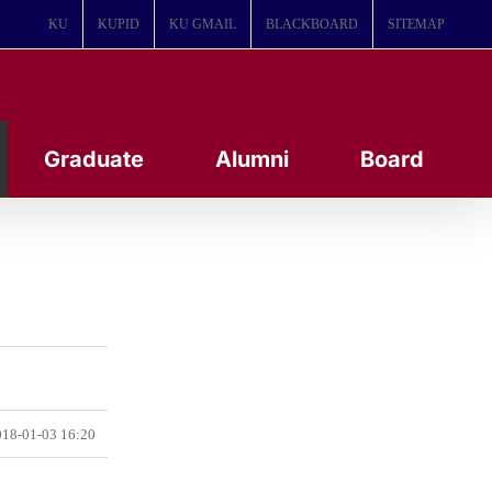
KU
KUPID
KU GMAIL
BLACKBOARD
SITEMAP
Graduate
Alumni
Board
18-01-03 16:20