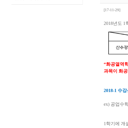
[17-11-29]
2018
년도
1
“
화공열역
과목이 화
2018-1
수강
ex)
공업수
1
학기에 개