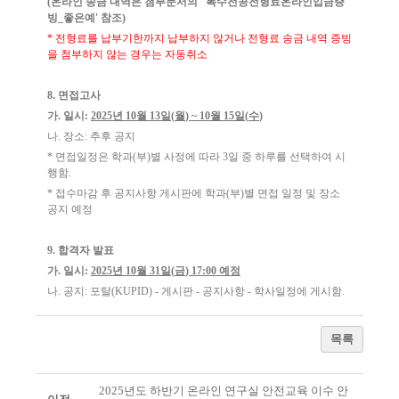
(
온라인 송금 내역은 첨부문서의
'
복수전공전형료온라인입금증
빙
_
좋은예
'
참조
)
*
전형료를 납부기한까지 납부하지 않거나 전형료 송금 내역 증빙
을 첨부하지 않는 경우는 자동취소
8.
면접고사
가
.
일시
:
2025
년
10
월
13
일
(
월
) ~ 10
월
15
일
(
수
)
나
.
장소
:
추후 공지
*
면접일정은 학과
(
부
)
별 사정에 따라
3
일 중 하루를 선택하여 시
행함
.
*
접수마감 후 공지사항 게시판에 학과
(
부
)
별 면접 일정 및 장소
공지 예정
9.
합격자 발표
가
.
일시
:
2025
년
10
월
31
일
(
금
) 17:00
예정
나
.
공지
:
포탈
(KUPID) -
게시판
-
공지사항
-
학사일정에 게시함
.
목록
2025년도 하반기 온라인 연구실 안전교육 이수 안