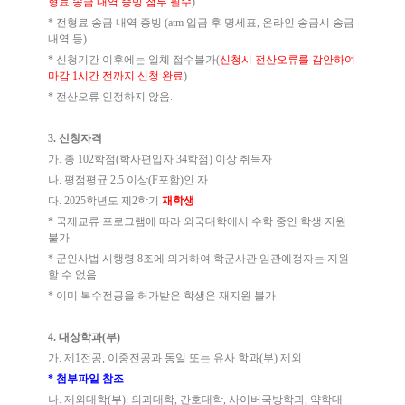
형료 송금 내역 증빙 첨부 필수
)
*
전형료 송금 내역 증빙
(atm
입금 후 명세표
,
온라인 송금시 송금
내역 등
)
*
신청기간 이후에는 일체 접수불가
(
신청시 전산오류를 감안하여
마감
1
시간 전까지 신청 완료
)
*
전산오류 인정하지 않음
.
3.
신청자격
가
.
총
102
학점
(
학사편입자
34
학점
)
이상 취득자
나
.
평점평균
2.5
이상
(F
포함
)
인 자
다
. 2025
학년도 제
2
학기
재학생
*
국제교류 프로그램에 따라 외국대학에서 수학 중인 학생 지원
불가
*
군인사법 시행령
8
조에 의거하여 학군사관 임관예정자는 지원
할 수 없음
.
*
이미 복수전공을 허가받은 학생은 재지원 불가
4.
대상학과
(
부
)
가
.
제
1
전공
,
이중전공과 동일 또는 유사 학과
(
부
)
제외
*
첨부파일 참조
나
.
제외대학
(
부
):
의과대학
,
간호대학
,
사이버국방학과
,
약학대