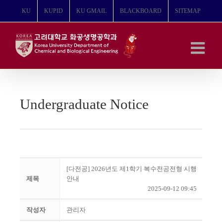
콘
KU
KUPID
KU GMAIL
BLACKBOARD
SITEMAP
텐
츠
로
건
너
뛰
기
Undergraduate Notice
[다전공] 2026년도 제1학기 복수전공전형 시행
제목
안내
2025-09-12 09:45
작성자
관리자