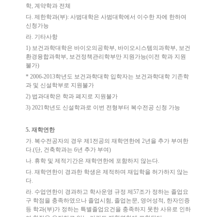
학
,
계약학과 전체
다
.
제한학과
(
부
):
사범대학은 사범대학에서 이수한 자에 한하여
신청가능
라
.
기타사항
1)
보건과학대학은 바이오의공학부
,
바이오시스템의과학부
,
보건
환경융합과학부
,
보건정책관리학부만 지원가능
(
이전 학과 지원
불가
)
* 2006-2013
학년도 보건과학대학 입학자는 보건과학대학 기존학
과 및 신설학부로 지원불가
2)
법과대학은 학과 폐지로 지원불가
3) 2021
학년도 신설학과로 이번 전형부터 복수전공 신청 가능
5.
재학연한
가
.
복수전공자의 경우 제
1
전공의 재학연한에
2
년을 추가 부여한
다
.(
단
,
건축학과는
6
년 추가 부여
)
나
.
휴학 및 제적기간은 재학연한에 포함하지 않는다
.
다
.
재학연한이 경과한 학생은 제적하며 재입학을 허가하지 않는
다
.
라
.
수업연한이 경과하고 학사운영 규정 제
57
조가 정하는 졸업요
구 학점을 충족하였으나 졸업시험
,
졸업논문
,
영어성적
,
한자인증
등 학과
(
부
)
가 정하는 특별졸업요건을 충족하지 못한 사유로 인하