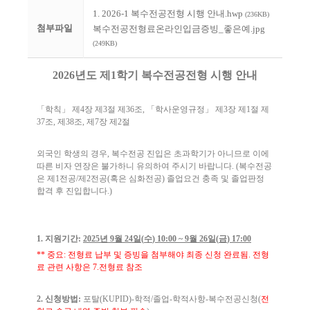
1. 2026-1 복수전공전형 시행 안내.hwp
(236KB)
첨부파일
복수전공전형료온라인입금증빙_좋은예.jpg
(249KB)
2026년도 제1학기 복수전공전형 시행 안내
「
학칙
」
제
4
장 제
3
절 제
36
조
,
「
학사운영규정
」
제
3
장 제
1
절 제
37
조
,
제
38
조
,
제
7
장 제
2
절
외국인 학생의 경우
,
복수전공 진입은 초과학기가 아니므로 이에
따른 비자 연장은 불가하니 유의하여 주시기 바랍니다
. (
복수전공
은 제
1
전공
/
제
2
전공
(
혹은 심화전공
)
졸업요건 충족 및 졸업판정
합격 후 진입합니다
.)
1.
지원기간
:
2025
년
9
월
24
일
(
수
) 10:00 ~ 9
월
26
일
(
금
) 17:00
**
중요
:
전형료 납부 및 증빙을 첨부해야 최종 신청 완료됨
.
전형
료 관련 사항은
7.
전형료 참조
2.
신청방법
:
포탈
(KUPID)-
학적
/
졸업
-
학적사항
-
복수전공신청
(
전