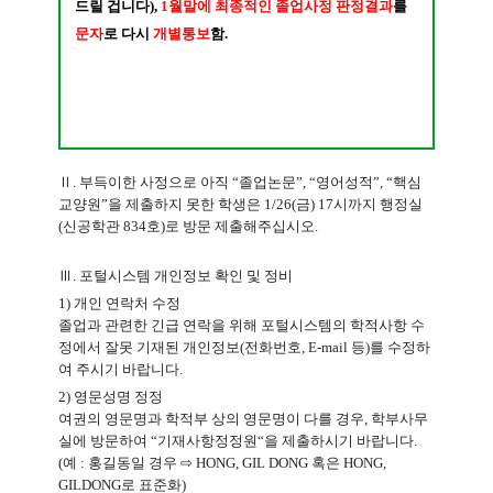
드릴 겁니다
)
,
1
월말에
최종적인 졸업사정
판정결과
를
문자
로 다시
개별통보
함
.
Ⅱ. 부득이한 사정으로 아직 “졸업논문”, “영어성적”, “핵심
교양원”을 제출하지 못한 학생은 1/26(금) 17시까지 행정실
(신공학관 834호)로 방문 제출해주십시오.
Ⅲ. 포털시스템 개인정보 확인 및 정비
1) 개인 연락처 수정
졸업과 관련한 긴급 연락을 위해 포털시스템의 학적사항 수
정에서 잘못 기재된 개인정보(전화번호, E-mail 등)를 수정하
여 주시기 바랍니다.
2) 영문성명 정정
여권의 영문명과 학적부 상의 영문명이 다를 경우, 학부사무
실에 방문하여 “기재사항정정원“을 제출하시기 바랍니다.
(예 : 홍길동일 경우 ⇨ HONG, GIL DONG 혹은 HONG,
GILDONG로 표준화)