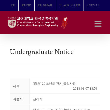
콘
KU
KUPID
KU GMAIL
BLACKBOARD
SITEMAP
텐
츠
로
건
너
뛰
기
Undergraduate Notice
[중요] 2018년도 전기 졸업사정
제목
2018-01-07 18:53
작성자
관리자
핵심교양_인정_신청서(양식).hwp