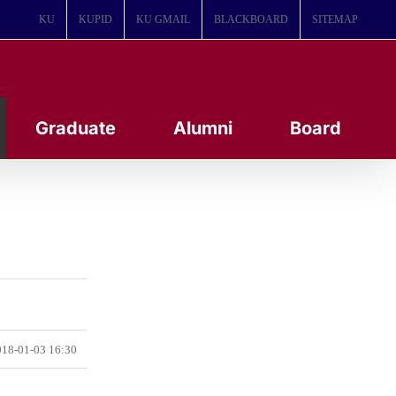
KU
KUPID
KU GMAIL
BLACKBOARD
SITEMAP
Graduate
Alumni
Board
18-01-03 16:30