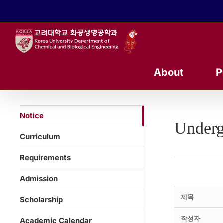
콘
텐
츠
로
건
너
About
P
뛰
기
Notice
Underg
Curriculum
Requirements
Admission
제목
Scholarship
작성자
Academic Calendar