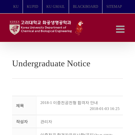
콘
KU
KUPID
KU GMAIL
BLACKBOARD
SITEMAP
텐
츠
로
건
너
뛰
기
Undergraduate Notice
2018-1 이중전공전형 합격자 안내
제목
2018-01-03 16:25
작성자
관리자
이중전공 합격자유의사항(공지).hwp