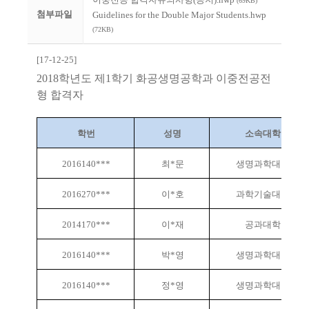
(69KB)
첨부파일
Guidelines for the Double Major Students.hwp
(72KB)
[17-12-25]
2018
학년도 제
1
학기 화공생명공학과 이중전공전
형 합격자
학번
성명
소속대학
2016140***
최*문
생명과학대학
2016270***
이*호
과학기술대학
2014170***
이*재
공과대학
2016140***
박*영
생명과학대학
2016140***
정*영
생명과학대학