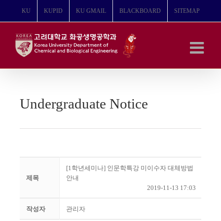
콘
KU
KUPID
KU GMAIL
BLACKBOARD
SITEMAP
텐
츠
로
건
너
뛰
기
Undergraduate Notice
[1학년세미나] 인문학특강 미이수자 대체방법
제목
안내
2019-11-13 17:03
작성자
관리자