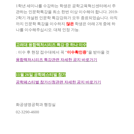
1
학년 세미나를 수강하는 학생은 공학교육혁신센터에서 주
관하는 인문학특강을 최소 한번 이상 이수해야 합니다
. 2019-
2
학기 개설된 인문학 특강강좌가 모두 종료되었습니다
.
아직
까지 인문학 특강을 이수하지
않은
학생은 아래
2
개 중에 하
나를 이수해주십시오
.
대체 인정 가능
.
고려대 융합렉처시리즈 특강 중 하나 이수
:
이수 후 현장 접수대에서 꼭
“
이수확인증
”
을 받아올 것
융합렉처시리즈 특강관련 자세한 공지 바로가기
11
월
26
일 공학페스티벌 참가
공학페스티벌 참가신청관련 자세한 공지 바로가기
화공생명공학과 행정실
02-3290-4600