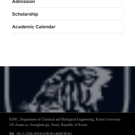
Admission
Scholarship
Academic Calendar
02841, Department of Chemical and Biological Engineering, Korea University
145 Anam-ro, Seongbuk-gu, Seoul, Republic of Korea
Tel
: +82-2-3290-4593(대학원)/4600(학부)