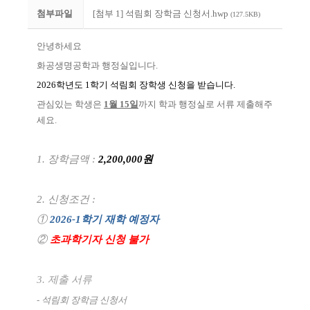
첨부파일
[첨부 1] 석림회 장학금 신청서.hwp
(127.5KB)
안녕하세요
화공생명공학과 행정실입니다.
2026
학년도
1
학기 석림회 장학생 신청을 받습니다
.
관심있는 학생은
1월 15일
까지 학과 행정실로 서류 제출해주
세요.
1.
장학금액
:
2,200,000
원
2.
신청조건
:
①
2026-1
학기 재학 예정자
②
초과학기자 신청 불가
3. 제출 서류
- 석림회 장학금 신청서