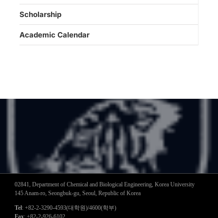
Scholarship
Academic Calendar
02841, Department of Chemical and Biological Engineering, Korea University
145 Anam-ro, Seongbuk-gu, Seoul, Republic of Korea
Tel
: +82-2-3290-4593(대학원)/4600(학부)
Fax
: +82-2-926-6102