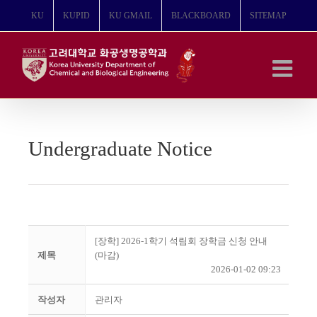
콘
KU
KUPID
KU GMAIL
BLACKBOARD
SITEMAP
텐
츠
로
건
너
뛰
기
Undergraduate Notice
[장학] 2026-1학기 석림회 장학금 신청 안내
제목
(마감)
2026-01-02 09:23
작성자
관리자