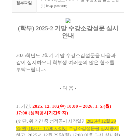
첨부파일
(1).hwp
(106.5KB)
(
학부
) 2025-2
기말 수강소감설문 실시
안내
2025
학년도
2
학기 기말 수강소감설문을 다음과
같이 실시하오니 학부생 여러분의 많은 협조를
부탁드립니다
.
-
다 음
-
1.
기간
:
2025. 12. 10.(
수
) 10:00 ~ 2026. 1. 5.(
월
)
17:00 (
성적공시기간까지
)
(
※
단
,
위 기간 중 성적공시 시작일인
2025
년
12
월
29
일
(
월
) 10:00 ~ 17:00
사이
에
수강
소감설문을
일시중지
하고
, 2025
년
12
월
29
일
(
월
) 17:00
이후 다시 실시함
)