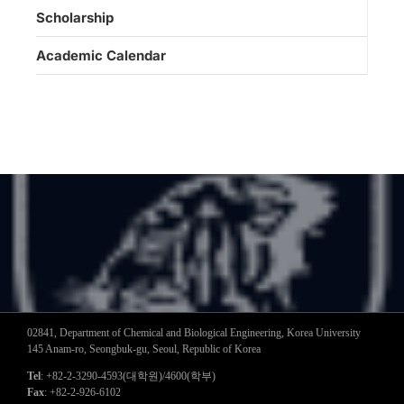
Scholarship
Academic Calendar
02841, Department of Chemical and Biological Engineering, Korea University
145 Anam-ro, Seongbuk-gu, Seoul, Republic of Korea
Tel
: +82-2-3290-4593(대학원)/4600(학부)
Fax
: +82-2-926-6102