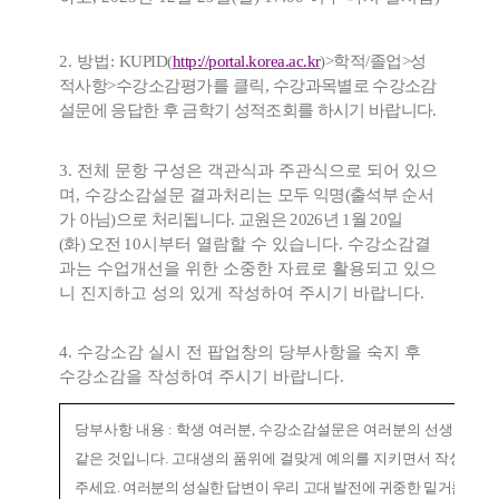
2.
방법
:
KUPID(
http://portal.korea.ac.kr
)>
학적
/
졸업
>
성
적사항
>
수강소감평가를 클릭
,
수강과목별로 수강소감
설문에 응답한 후 금학기 성적조회를 하시기 바랍니다
.
3.
전체 문항 구성은 객관식과 주관식으로 되어 있으
며
,
수강소감설문 결과처리는
모두 익명
(
출석부 순서
가 아님
)
으로 처리됩니다
.
교원은
2026
년
1
월
20
일
(
화
)
오전
10
시부터 열람할 수 있습니다
.
수강소감결
과는 수업개선을 위한 소중한 자료로
활용되고 있으
니 진지하고 성의 있게 작성하여 주시기 바랍니다
.
4.
수강소감 실시 전 팝업창의 당부사항을 숙지 후
수강소감을 작성하여 주시기
바랍니다
.
당부사항 내용
:
학생 여러분
,
수강소감설문은 여러분의 선생님께 드
같은 것입니다
.
고대생의 품위에 걸맞게 예의를 지키면서 작성해
주세요
.
여러분의 성실한 답변이 우리 고대 발전에 귀중한 밑거름이