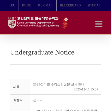
콘
KU
KUPID
KU GMAIL
BLACKBOARD
SITEMAP
텐
츠
로
건
너
뛰
기
Undergraduate Notice
2025-2 기말 수강소감설문 실시 안내
제목
2025-12-11 15:27
작성자
관리자
1. 2025학년도 2학기 기말 수강소감 설문 문항