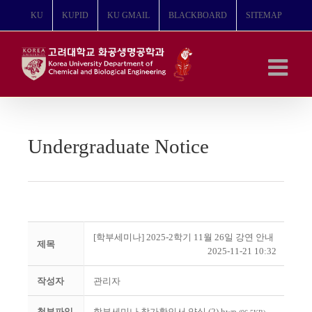
콘
KU
KUPID
KU GMAIL
BLACKBOARD
SITEMAP
텐
츠
로
건
너
뛰
기
Undergraduate Notice
[학부세미나] 2025-2학기 11월 26일 강연 안내
제목
2025-11-21 10:32
작성자
관리자
첨부파일
학부세미나 참가확인서 양식 (2).hwp