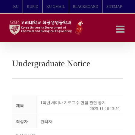
콘
KU
KUPID
KU GMAIL
BLACKBOARD
SITEMAP
텐
츠
로
건
너
뛰
기
Undergraduate Notice
1학년 세미나 지도교수 면담 관련 공지
제목
2025-11-18 13:50
작성자
관리자