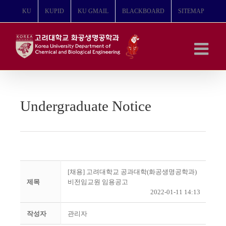
콘
KU
KUPID
KU GMAIL
BLACKBOARD
SITEMAP
텐
츠
로
건
너
뛰
기
Undergraduate Notice
[채용] 고려대학교 공과대학(화공생명공학과)
제목
비전임교원 임용공고
2022-01-11 14:13
작성자
관리자