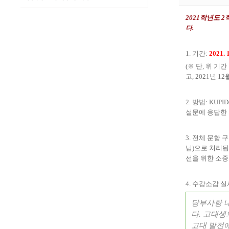
2021
학년도
2
다
.
1.
기간
:
2021. 1
(
※
단
,
위 기간
고
, 2021
년
12
2.
방법
: KUPID
설문에 응답한
3.
전체 문항 
님
)
으로 처리
선을 위한 소중
4.
수강소감 실
당부사항 
다
.
고대생
고대 발전