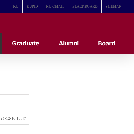
KU
KUPID
KU GMAIL
BLACKBOARD
SITEMAP
Graduate
Alumni
Board
21-12-10 10:47