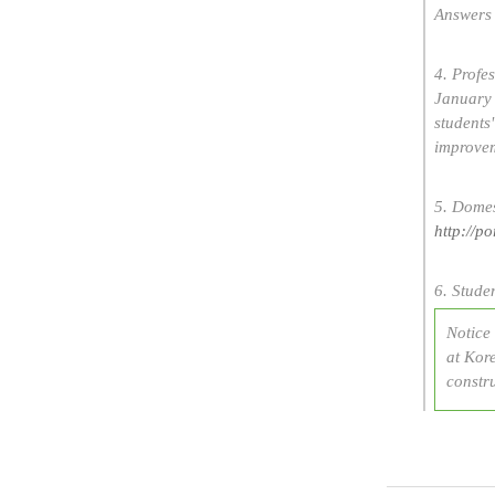
Answers 
4. Profe
January 
students
improvem
5. Domes
http://po
6. Studen
Notice 
at Kore
constru