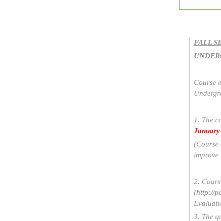
FALL S
UNDER
Course e
Undergrad
1. The c
January
(Course 
improve t
2. Cours
(
http://p
Evaluati
3. The q