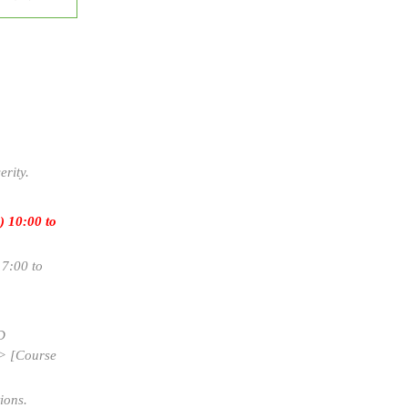
erity.
 10:00 to
17:00 to
D
-> [Course
ions.