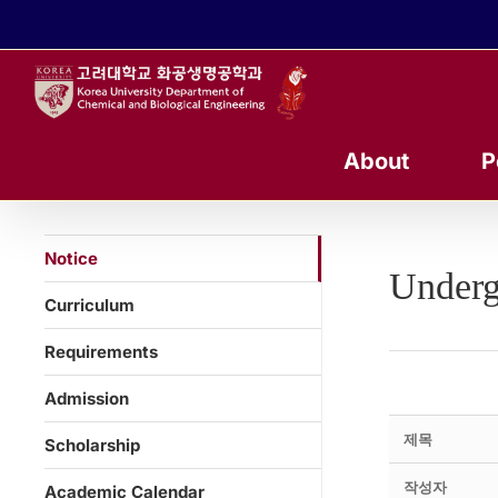
콘
텐
츠
로
건
너
About
P
뛰
기
Notice
Underg
Curriculum
Requirements
Admission
제목
Scholarship
작성자
Academic Calendar