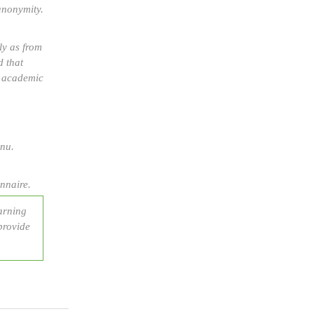
anonymity.
ly as from
d that
r academic
nu.
onnaire.
arning
provide