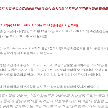
학기 기말 수강소감설문을 다음과 같이 실시하오니 학부생 여러분의 많은 협조
2. 22(
수
) 10:00 ~ 2022. 1. 5(
수
) 17:00 (
성적공시기간까지
)
 중 성적공시 시작일인
2021
년
12
월
29
일
(
수
) 10:00 ~ 17:00
사이에 수강소감설문
월
29
일
(
수
) 17:00
이후 다시 실시함
)
(
http://portal.korea.ac.kr)>
학적
/
졸업
>
성적사항
>
수강소감평가를 클릭
,
수강과목
 후 금학기 성적조회를 하시기 바랍니다
.
구성은 객관식과 주관식으로 되어 있으며
,
수강소감설문 결과처리는 모두 익명
(
출
됩니다
.
교원은
2022
년
1
월
14
일
(
금
)
오전
10
시부터 열람할 수 있습니다
.
수강소감
한 자료로 활용되고 있으니 진지하고 성의 있게 작성하여 주시기 바랍니다
.
시 전 팝업창의 당부사항을 숙지 후 수강소감을 작성하여 주시기 바랍니다
.
내용
:
학생 여러분
,
수강소감설문은 여러분의 선생님께 드리는 글과 
의 품위에 걸맞게 예의를 지키면서 작성해주세요
.
여러분의 성실한 
에 귀중한 밑거름이 됩니다
.
여러분이 우리 고대의 희망이라는 사실 