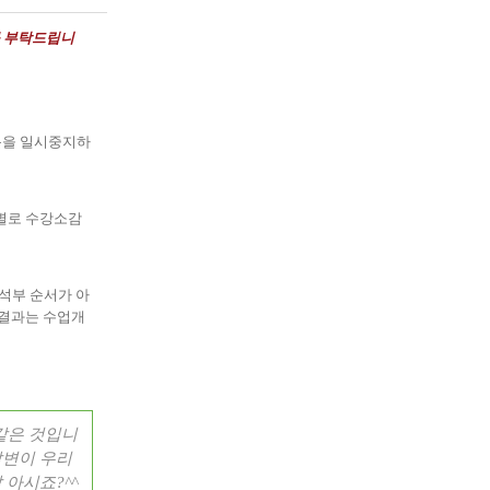
를 부탁드립니
을 일시중지하
별로 수강소감
석부 순서가 아
결과는 수업개
같은 것입니
답변이 우리
잘 아시죠
?^^