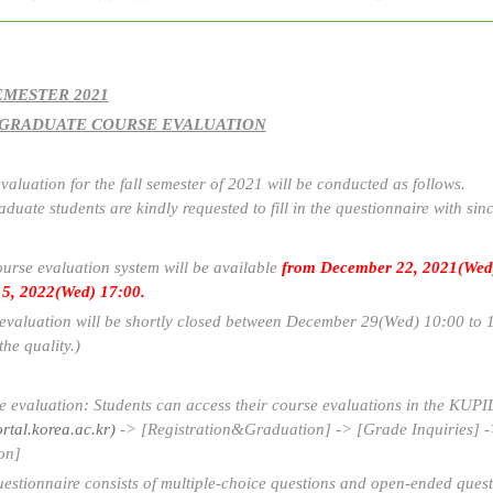
EMESTER 2021
GRADUATE COURSE EVALUATION
valuation for the fall semester of 2021 will be conducted as follows.
uate students are kindly requested to fill in the questionnaire with sinc
ourse evaluation system will be available
from December 22, 2021(Wed)
 5, 2022(Wed) 17:00.
evaluation will be shortly closed between December 29(Wed) 10:00 to 
he quality.)
e evaluation: Students can access their course evaluations in the KUPI
ortal.korea.ac.kr)
-> [Registration&Graduation] -> [Grade Inquiries] 
on]
uestionnaire consists of multiple-choice questions and open-ended quest