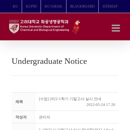
콘
KU
KUPID
KU GMAIL
BLACKBOARD
SITEMAP
텐
츠
로
건
너
뛰
기
Undergraduate Notice
[수업] 2022-1학기 기말고사 실시 안내
제목
2022-05-24 17:20
작성자
관리자
1. (2022-1) 기말고사 실시 안내문(2022-1 final