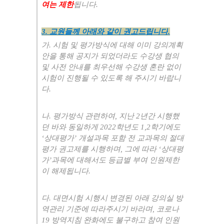
여는 제한
됩니다
.
3.
교원들께 아래와 같이 권고드립니다
.
가
.
시험 및 평가방식에 대해 이미 강의계획
안을 통해 공지가 되었더라도 수강생 협의
및 사전 안내를 최우선해 수강생 혼란 없이
시험이 진행될 수 있도록 해 주시기 바랍니
다
.
나
.
평가방식 관련하여
,
지난
2
년간 시행했
던 바와 동일하게
2022
학년도
1,2
학기에도
‘
상대평가
’
개설과목 포함 전 교과목의 절대
평가 권고제를 시행하며
,
그에 따라
‘
상대평
가
’
과목에 대해서도 등급별 부여 인원제한
이 해제됩니다
.
다
.
대면시험 시행시 변경된 아래 강의실 방
역관리 기준에 따라주시기 바라며
,
코로나
19
방역지침 완화에도 불구하고 참여 인원