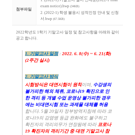
exam notice).hwp
(34KB)
첨부파일
2. (2022-1) 학생 불응시 성적인정 안내 및 신청
서.hwp
(67.5KB)
2022
학년도
1
학기 기말고사 일정 및 참고사항을 아래와 같이
공고 합니다
.
1.
기말고사 일정
:
2022. 6. 8(
수
) ~ 6. 21(
화
)
(2
주간 실시
)
2. 기말고사 방식
시험방식은 대면시험이 원칙
이며
,
수강생의
불가피한 해외 체류
,
코로나
19
확진으로 인
한 격리 등 개별 수업 운영상 불가피한 경우
에는 비대면시험 또는 과제물 대체를 허용
합니다
. 5
월
20
일자 정부방역지침에 따라 코
로나
19
의 감염병 등급 완화에도 불구하고
확진자의 격리의무가 연장됨에 따라
코로나
19
확진자의 격리기간 중 대면 기말고사 참