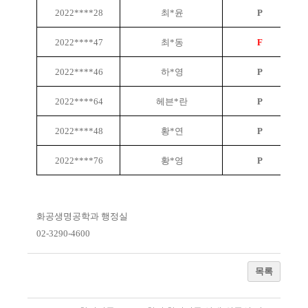
2022****28
최*윤
P
2022****47
최*동
F
2022****46
하*영
P
2022****64
헤븐*란
P
2022****48
황*연
P
2022****76
황*영
P
화공생명공학과 행정실
02-3290-4600
목록