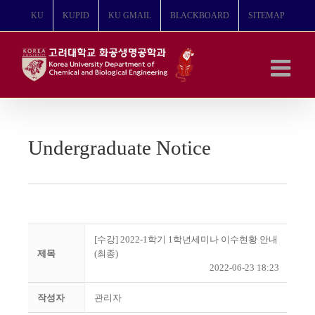
콘
KU
KUPID
KU GMAIL
BLACKBOARD
SITEMAP
텐
츠
로
건
너
뛰
기
Undergraduate Notice
[수강] 2022-1학기 1학년세미나 이수현황 안내
제목
(최종)
2022-06-23 18:23
작성자
관리자