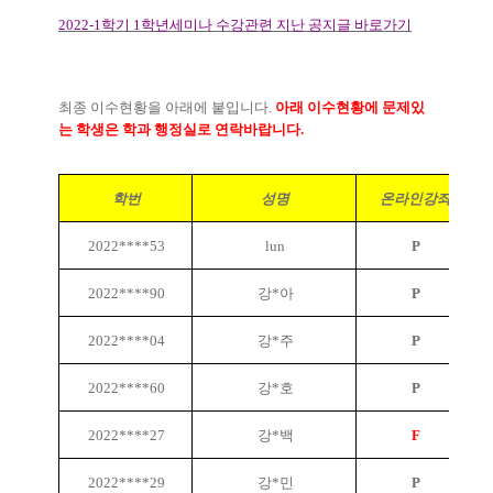
2022-1
학기
1
학년세미나 수강관련 지난 공지글 바로가기
최종 이수현황을 아래에 붙입니다
.
아래 이수현황에 문제있
는 학생은 학과 행정실로 연락바랍니다
.
학번
성명
온라인강좌
2022****53
lun
P
2022****90
강*아
P
2022****04
강*주
P
2022****60
강*호
P
2022****27
강*백
F
2022****29
강*민
P