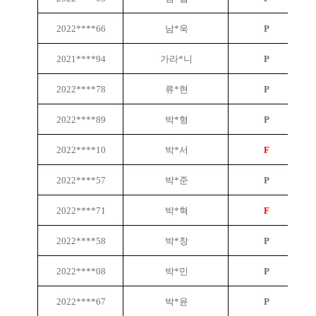
2022****66
남*욱
P
2021****94
가라*니
P
2022****78
류*현
P
2022****89
박*형
P
2022****10
박*서
F
2022****57
박*준
P
2022****71
박*혁
F
2022****58
박*창
P
2022****08
박*민
P
2022****67
박*윤
P