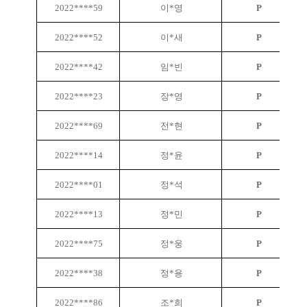
2022****59
이*영
P
2022****52
이*새
P
2022****42
임*빈
P
2022****23
장*영
P
2022****69
전*현
P
2022****14
정*윤
P
2022****01
정*석
P
2022****13
정*민
P
2022****75
정*웅
P
2022****38
정*용
P
2022****86
조*희
P