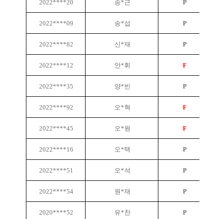
2022****20
송*근
P
2022****09
송*섭
P
2022****82
신*재
P
2022****12
안*휘
F
2022****35
양*빈
P
2022****92
오*혁
F
2022****45
오*원
F
2022****16
오*택
P
2022****51
오*석
P
2022****54
원*재
P
2020****52
유*찬
P