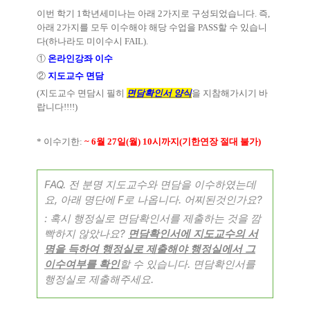
이번 학기
1
학년세미나는 아래
2
가지로 구성되었습니다
.
즉
,
아래
2
가지를 모두 이수해야 해당 수업을
PASS
할 수 있습니
다
(
하나라도 미이수시
FAIL).
①
온라인강좌 이수
②
지도교수 면담
(
지도교수 면담시 필히
면담확인서 양식
을 지참해가시기 바
랍니다
!!!!)
*
이수기한
:
~ 6
월
27
일
(
월
) 10
시까지
(
기한연장 절대 불가
)
FAQ. 전 분명 지도교수와 면담을 이수하였는데
요, 아래 명단에 F로 나옵니다. 어찌된것인가요?
: 혹시 행정실로 면담확인서를 제출하는 것을 깜
빡하지 않았나요?
면담확인서에 지도교수의 서
명을 득하여 행정실로 제출해야 행정실에서 그
이수여부를 확인
할 수 있습니다. 면담확인서를
행정실로 제출해주세요.