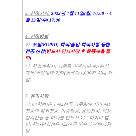
3.
신청기간
:
2022
년
4
월
11
일
(
월
) 10:00 ~ 4
월
13
일
(
수
) 17:00
4.
신청방법
가
.
포탈
(KUPID)-
학적
/
졸업
-
학적사항
-
융합
전공 신청
(
반드시 임시저장 후 최종제출 클
릭
)
나
.
학업계획서
:
지원동기
/
관심분야
or
관심
과목
/
학업계획
/
기타
(
항목당
1,000
자 이내 작
성
)
5.
유의사항
가
. 04
학번부터 제
2
전공 의무화에 따라 제
1
전공의 심화전공
,
이중전공
,
융합전공
,
학생
설계전공 중 하나를 반드시 이수하여야 함
.
단
,
학사편입생은 제
2
전공 이수가 선택사항
임
.