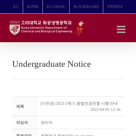
콘
KU
KUPID
KU GMAIL
BLACKBOARD
SITEMAP
텐
츠
로
건
너
뛰
기
Undergraduate Notice
[다전공] 2022-2학기 융합전공전형 시행 안내
제목
2022-04-01 12:36
작성자
관리자
첨부파일
융합전공 첨부파일.zip