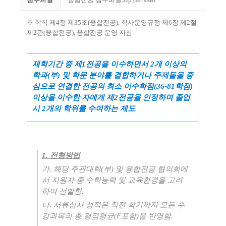
(387.8KB)
※
학칙
제
4
장 제
35
조
(
융합전공
),
학사운영규정 제
6
장 제
2
절
제
2
관
(
융합전공
),
융합전공 운영 지침
재학기간 중 제
1
전공을 이수하면서
2
개 이상의
학과
(
부
)
및 학문 분야를 결합하거나 주제들을 중
심으로 연결한 전공의 최소 이수학점
(36-81
학점
)
이상을 이수한 자에게 제
2
전공을 인정하여 졸업
시
2
개의 학위를 수여하는 제도
1.
전형방법
가
.
해당 주관대학
(
부
)
및 융합전공 협의회에
서 지원자 중 수학능력 및 교육환경을 고려
하여 선발함
.
나
.
서류심사 성적은 직전 학기까지 모든 수
강과목의 총 평점평균
(F
포함
)
을 반영함
.