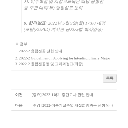
사
.
이수학점 및 지정교과목은 해당 융합전
공 주관 대학
(
부
)
행정실로 문의
6.
합격발표
: 2022
년
5
월
9
일
(
월
) 17:00
예정
(
포탈
(KUPID)-
게시판
-
공지사항
-
학사일정
)
※ 첨부
1.
2022-2 융합전공 전형 안내.
2.
2022-2 Guidelines on Applying for Interdisciplinary Major
3.
2022-2 융합전공명 및 교과과정표(최종)
목록
이전
[중요] 2022-1학기 중간고사 관련 안내
다음
[수강] 2022-여름계절수업 개설희망과목 신청 안내