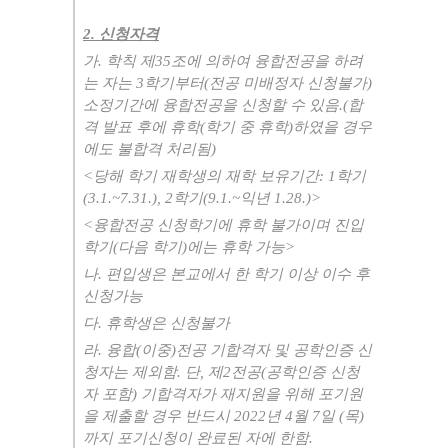
2.
신청자격
가
.
학칙 제
35
조에 의하여 융합전공을 하려
는 자는
3
학기부터
(
전공 미배정자 신청불가
)
소정기간에 융합전공을 신청할 수 있음
.(
합
격 발표 후에 휴학
(
학기 중 휴학
)
하였을 경우
에도 불합격 처리됨
)
<
당해 학기 재학생의 재학 보유기간
: 1
학기
(3.1.~7.31.), 2
학기
(9.1.~
익년
1.28.)>
<
융합전공 신청학기에 휴학 불가이며 진입
학기
(
다음 학기
)
에는 휴학 가능
>
나
.
편입생은 본교에서 한 학기 이상 이수 후
신청가능
다
.
휴학생은 신청불가
라
.
융합
(
이중
)
전공 기합격자 및 공학인증 신
청자는 제외함
.
단
,
제
2
전공
(
공학인증 신청
자 포함
)
기합격자가 재지원을 위해 포기원
을 제출할 경우 반드시
2022
년
4
월
7
일
(
목
)
까지 포기신청이 완료된 자에 한함
.