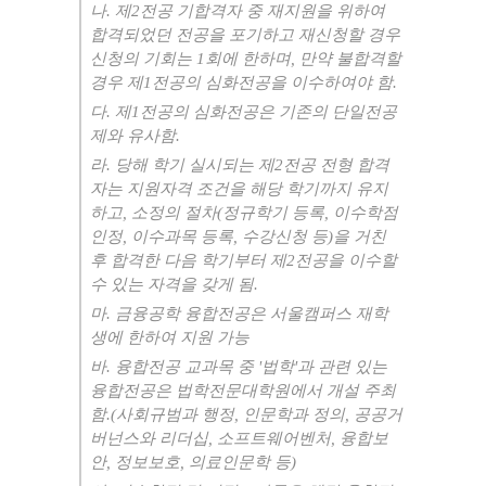
나
.
제
2
전공 기합격자 중 재지원을 위하여
합격되었던 전공을 포기하고 재신청할 경우
신청의 기회는
1
회에 한하며
,
만약 불합격할
경우 제
1
전공의 심화전공을 이수하여야 함
.
다
.
제
1
전공의 심화전공은 기존의 단일전공
제와 유사함
.
라
.
당해 학기 실시되는 제
2
전공 전형 합격
자는 지원자격 조건을 해당 학기까지 유지
하고
,
소정의 절차
(
정규학기 등록
,
이수학점
인정
,
이수과목 등록
,
수강신청 등
)
을 거친
후 합격한 다음 학기부터 제
2
전공을 이수할
수 있는 자격을 갖게 됨
.
마
.
금융공학 융합전공은 서울캠퍼스 재학
생에 한하여 지원 가능
바
.
융합전공 교과목 중
'
법학
'
과 관련 있는
융합전공은 법학전문대학원에서 개설 주최
함
.(
사회규범과 행정
,
인문학과 정의
,
공공거
버넌스와 리더십
,
소프트웨어벤처
,
융합보
안
,
정보보호
,
의료인문학 등
)