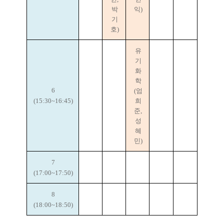
박
익)
기
호)
유
기
화
학
6
(엄
(15:30~16:45)
희
준,
성
혜
민)
7
(17:00~17:50)
8
(18:00~18:50)