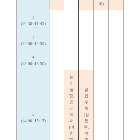
미)
2
(10:30~11:45)
3
(12:00~12:50)
4
(13:00~13:50)
분
리
공
공
정,
업
공
수
정
학
5
제
(김
(14:00~15:15)
어
은
(이
주,
찬
박
현,
현