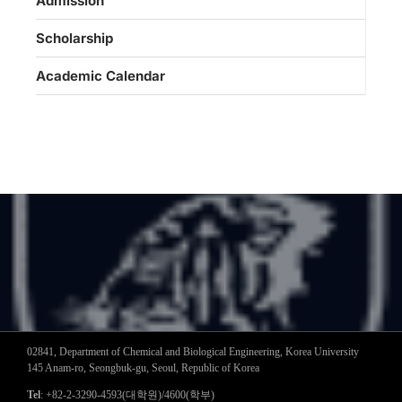
Admission
Scholarship
Academic Calendar
02841, Department of Chemical and Biological Engineering, Korea University
145 Anam-ro, Seongbuk-gu, Seoul, Republic of Korea
Tel
: +82-2-3290-4593(대학원)/4600(학부)