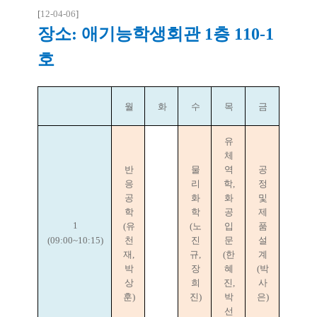
[
12-04-06
]
장소: 애기능학생회관 1층 110-1
호
월
화
수
목
금
유
체
반
물
역
공
응
리
학,
정
공
화
화
및
학
학
공
제
1
(유
(노
입
품
(09:00~10:15)
천
진
문
설
재,
규,
(한
계
박
장
혜
(박
상
희
진,
사
훈)
진)
박
은)
선