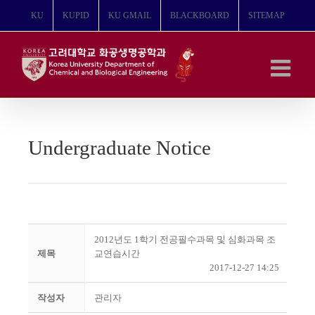
콘
KU
KUPID
KU GMAIL
BLACKBOARD
SITEMAP
텐
츠
로
건
너
뛰
기
Undergraduate Notice
2012년도 1학기 전공필수과목 및 심화과목 조
제목
교연습시간
2017-12-27 14:25
작성자
관리자