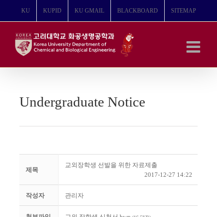
콘
KU
KUPID
KU GMAIL
BLACKBOARD
SITEMAP
텐
츠
로
건
너
뛰
기
Undergraduate Notice
교외장학생 선발을 위한 자료제출
제목
2017-12-27 14:22
작성자
관리자
첨부파일
교외 장학생 신청서.hwp