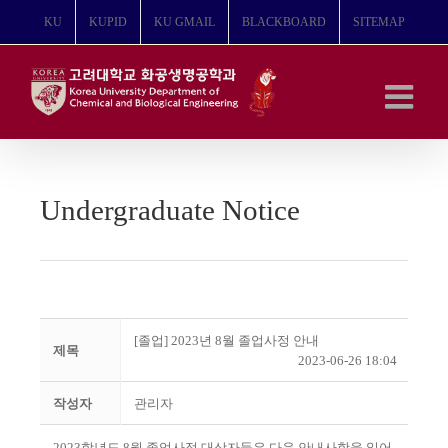
콘
KU
KUPID
KU GMAIL
BLACKBOARD
SITEMAP
텐
츠
로
건
너
뛰
기
Undergraduate Notice
[졸업] 2023년 8월 졸업사정 안내
제목
2023-06-26 18:04
작성자
관리자
2023
학년도 8
월 졸업사정 대상자들은 다음 안내사항을 읽어