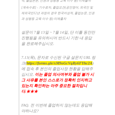
적
,
졸업논문
,
인권과 성평등 교육 이수 등
)
미제출자
[
계속수료
] -
기수료자
,
졸업요건
(
공인영어
,
외국인 및
재외국민
12
년 과정의 경우 한국어성적
,
졸업논문
,
인권
과 성평등 교육 이수 등
)
미제출자
설문이 7
월
13
일
~ 7
월
14
일
,
단 이틀 동안만
진행됨을 유의하시어 반드시 기한 내 응답
을 완료해주십시오
.
7.13(목
),
문자로 수신된 구글 설문지
URL
링
크
(
https://forms.gle/xM9oGcVqRy6FYhc2A
)
에 접속 후 본인의 졸업사정 현황을 답해주
십시오
.
이는 졸업 의사여부와 졸업 불가 시
그 사유를 본인 스스로가 정확히 인지하고
있는지 확인하는 아주 중요한 절차입니
다
.
★★★
FAQ.
전 이번에 졸업하지 않는데도 응답해
야하나요
?