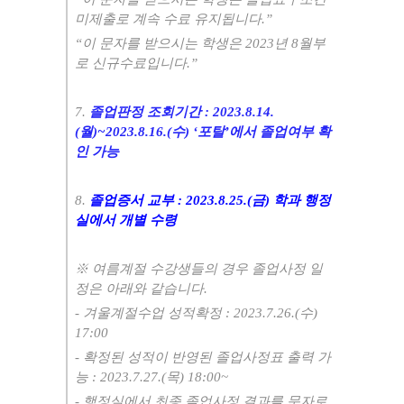
미제출로 계속 수료 유지됩니다
.”
“
이 문자를 받으시는 학생은
2023
년 8
월부
로 신규수료입니다
.”
7.
졸업판정 조회기간
: 2023.8.14.
(월
)~2023.8.16.(수
) ‘
포탈
’
에서 졸업여부 확
인 가능
8.
졸업증서 교부
: 2023.8.25.(금
)
학과 행정
실에서 개별 수령
※ 여름
계절 수강생들의 경우 졸업사정 일
정은 아래와 같습니다
.
- 겨울
계절수업 성적확정
:
2023.7.26.(수
)
17:00
-
확정된 성적이 반영된 졸업사정표 출력 가
능
:
2023.7.27.(목
) 18:00~
-
행정실에서 최종 졸업사정 결과를 문자로