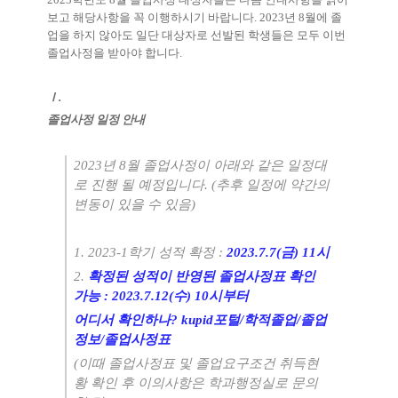
보고 해당사항을 꼭 이행하시기 바랍니다
. 2023
년 8
월에 졸
업을 하지 않아도 일단 대상자로 선발된 학생들은 모두 이번
졸업사정을 받아야 합니다
.
Ⅰ
.
졸업사정 일정 안내
2023
년 8
월 졸업사정이 아래와 같은 일정대
로 진행 될 예정입니다
. (
추후 일정에 약간의
변동이 있을 수 있음
)
1. 2023-1
학기 성적 확정
:
2023.7.7(금) 11시
2.
확정된 성적이 반영된 졸업사정표 확인
가능
:
2023.7.12(수
) 10
시부터
어디서 확인하나
? kupid
포털
/
학적졸업
/
졸업
정보
/
졸업사정표
(
이때 졸업사정표 및 졸업요구조건 취득현
황 확인 후 이의사항은 학과행정실로 문의