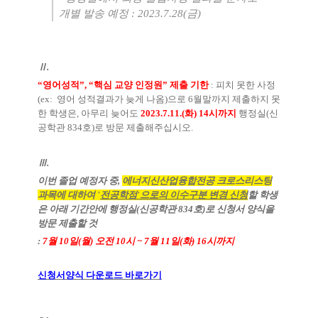
개별 발송 예정
:
2023.7.28(금
)
Ⅱ
.
“
영어성적
”, “
핵심 교양 인정원
”
제출 기한
:
피치 못한 사정
(ex: 영어
성적결과가 늦게 나옴
)
으로 6
월말까지 제출하지 못
한 학생은
,
아무리 늦어도
2023.7.11.(화
) 14
시까지
행정실
(
신
공학관
834
호
)
로 방문 제출해주십시오
.
Ⅲ
.
이번 졸업 예정자 중,
에너지신산업융합전공 크로스리스팅
과목에 대하여 '
전공학점'으로의 이수구분 변경 신청
할 학생
은 아래 기간안에 행정실(신공학관 834호)로 신청서 양식을
방문 제출할 것
:
7월 10일(월) 오전 10시 ~ 7월 11일(화) 16시까지
신청서양식 다운로드 바로가기