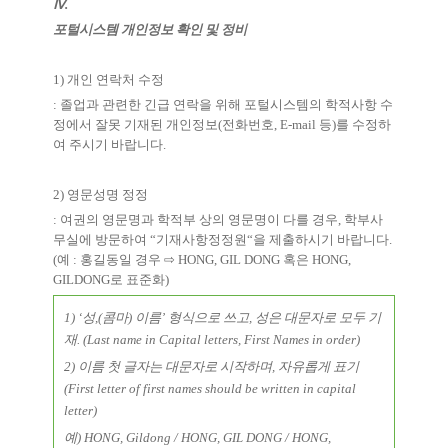
Ⅳ
.
포털시스템 개인정보 확인 및 정비
1)
개인 연락처 수정
:
졸업과 관련한 긴급 연락을 위해 포털시스템의 학적사항 수
정에서 잘못 기재된 개인정보
(
전화번호
, E-mail
등
)
를 수정하
여 주시기 바랍니다
.
2)
영문성명 정정
:
여권의 영문명과 학적부 상의 영문명이 다를 경우
,
학부사
무실에 방문하여
“
기재사항정정원
“
을 제출하시기 바랍니다
.
(
예
:
홍길동일 경우
⇨
HONG, GIL DONG
혹은
HONG,
GILDONG
로 표준화
)
1) ‘성,(콤마) 이름’ 형식으로 쓰고, 성은 대문자로 모두 기
재. (Last name in Capital letters, First Names in order)
2) 이름 첫 글자는 대문자로 시작하며, 자유롭게 표기
(First letter of first names should be written in capital
letter)
예) HONG, Gildong / HONG, GIL DONG / HONG,