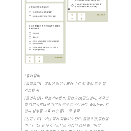
*
용어정리
[
졸업불가
] -
학점이 미이수되어 수료 및 졸업 모두 불
가능한 자
[
졸업확정
] -
학점이수완료
,
졸업요건
(
공인영어
,
외국인
및 재외국민
12
년 과정의 경우 한국어성적
,
졸업논문
,
인
권과 성평등 교육 이수 등
)
모두 충족
[
신규수료
] -
이번 학기 학점이수완료
,
졸업요건
(
공인영
어
,
외국인 및 재외국민
12
년 과정의 경우 한국어성