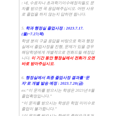
:
네
,
수료자나 초과학기이수예정자들도 문
자를 받으면 꼭 응답해주십시오
.
어떤 사유
로 졸업을 하지 않는지 답하면 됩니다
.
5.
학과 행정실 졸업사정
:
2023.7.17.
(월
)~7.27(목
)
학생 분의 구글 응답을 바탕으로 학과 행정
실에서 졸업사정을 진행
,
문제가 있을 경우
해당학생에게 개별적으로 전화드릴 예정입
니다
.
이 기간 동안 행정실에서 전화가 오면
바로 받아주십시오
.
6.
행정실에서 최종 졸업사정 결과를
‘
문
자
’
로 개별 발송 예정
:
2023.7.28(금
)
ex:“
이 문자를 받으시는 학생은
2023
년 8
월
졸업확정입니다
.”
“
이 문자를 받으시는 학생은 학점 미이수로
졸업이 불가합니다
.”
“
이 문자를 받으시는 학생은 졸업요구조건