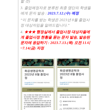
할 것
)
3.
졸업예정자로 분류된 최종 명단의 학생들
에게 문자 발송
:
2023.7.12.(수
)
예정
“
이 문자를 받는 학생은
2023
년 8
월 졸업사
정 대상자임을 알려드립니다
.”
4.
★★★
행정실에서 졸업사정 대상자들에
게 졸업사정 현황을 묻는 문자 발송
,
발송된
문자에 응답하기
:
2023.7.13.(목
)
오전
11
시
~7.14
(금
)
자정