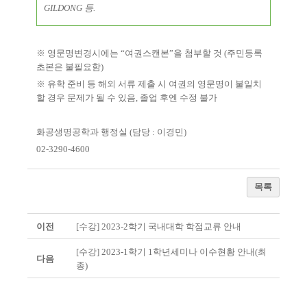
GILDONG 등.
※
영문명변경시에는
“
여권스캔본
”
을 첨부할 것
(
주민등록
초본은 불필요함
)
※
유학 준비 등 해외 서류 제출 시 여권의 영문명이 불일치
할 경우 문제가 될 수 있음
,
졸업 후엔 수정 불가
화공생명공학과 행정실
(
담당
:
이경민
)
02-3290-4600
목록
이전
[수강] 2023-2학기 국내대학 학점교류 안내
[수강] 2023-1학기 1학년세미나 이수현황 안내(최
다음
종)