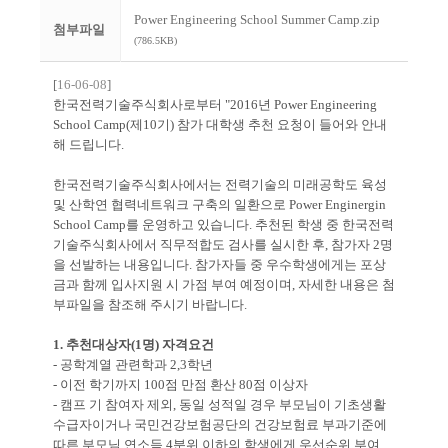
Power Engineering School Summer Camp.zip
첨부파일
(786.5KB)
[
16-06-08
]
한국전력기술주식회사로부터 "2016년 Power Engineering
School Camp(제10기) 참가 대학생 추천 요청이 들어와 안내
해 드립니다.
한국전력기술주식회사에서는 전력기술의 미래공학도 육성
및 산학연 협력네트워크 구축의 일환으로 Power Enginergin
School Camp를 운영하고 있습니다. 추천된 학생 중 한국전력
기술주식회사에서 직무적합도 검사를 실시한 후, 참가자 2명
을 선발하는 내용입니다. 참가자들 중 우수학생에게는 포상
금과 함께 입사지원 시 가점 부여 예정이며, 자세한 내용은 첨
부파일을 참조해 주시기 바랍니다.
1. 추천대상자(1명) 자격요건
- 공학계열 관련학과 2,3학년
- 이전 학기까지 100점 만점 환산 80점 이상자
- 캠프 기 참여자 제외, 동일 성적일 경우 부모님이 기초생활
수급자이거나 국민건강보험공단의 건강보험료 부과기준에
따른 부모님 연소득 4분위 이하의 학생에게 우선순위 부여.