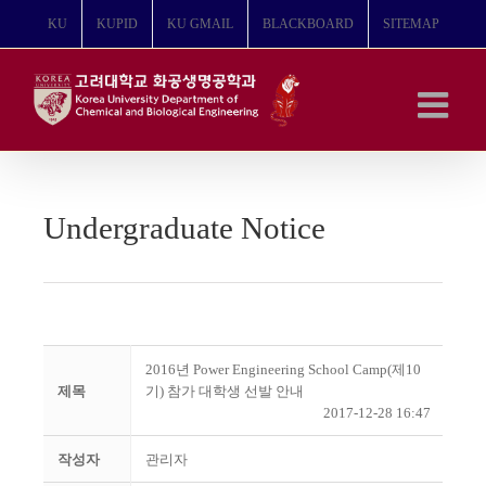
콘
KU
KUPID
KU GMAIL
BLACKBOARD
SITEMAP
텐
츠
로
건
너
뛰
기
Undergraduate Notice
2016년 Power Engineering School Camp(제10
제목
기) 참가 대학생 선발 안내
2017-12-28 16:47
작성자
관리자