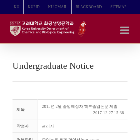
콘
KU
KUPID
KU GMAIL
BLACKBOARD
SITEMAP
텐
츠
로
건
너
뛰
기
Undergraduate Notice
2015년 2월 졸업예정자 학부졸업논문 제출
제목
2017-12-27 15:38
작성자
관리자
첨부파일
졸업논문 통과 확인서.hwp