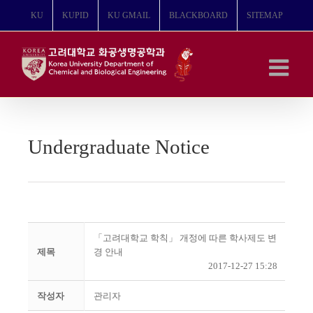
콘
KU
KUPID
KU GMAIL
BLACKBOARD
SITEMAP
텐
츠
로
건
너
뛰
기
Undergraduate Notice
「고려대학교 학칙」 개정에 따른 학사제도 변
제목
경 안내
2017-12-27 15:28
작성자
관리자