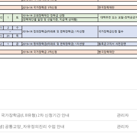
] 국가장학금(I, II유형) 2차 신청기간 안내
관리자
생] 공통교양_자유정의진리 수업 안내
관리자