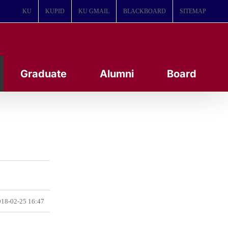
KU
KUPID
KU GMAIL
BLACKBOARD
SITEMAP
Graduate
Alumni
Board
18-02-25 16:47