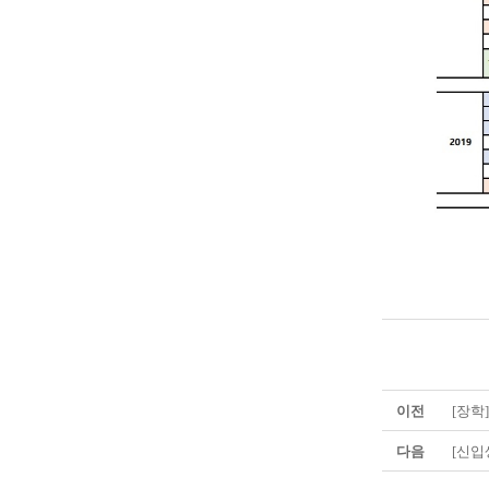
이전
[장학
다음
[신입