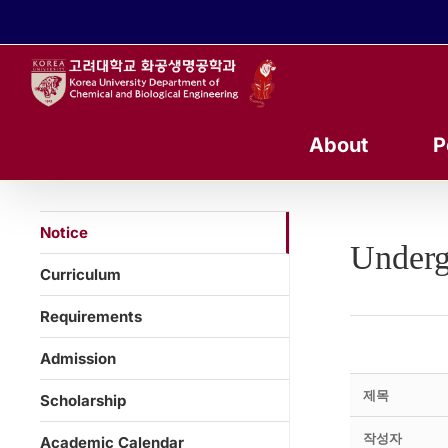
콘
텐
츠
로
건
너
About
P
뛰
기
Notice
Underg
Curriculum
Requirements
Admission
제목
Scholarship
작성자
Academic Calendar