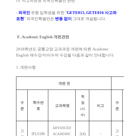
다
.
사고와표현 외국인특별반 관련
-
외국인
유형 입학생을 위한
"
GETE015, GETE016
사고와
표현
"
외국인특별반은
변동 없이
그대로 개설됩니다
.
Ⅱ
. Academic English
개편관련
2018
학년도 공통교양 교과과정 개편에 따른
Academic
English
재수강
/
미이수자 수강을 다음과 같이 안내합니다
.
1.
개편사항
개편 전
학
수
학수번
수
학수
점
교과목명
비고
준
호
준
호
(
시
수
)
ADVANCED
고
고
-
-
IFLS100
2(4)
ACADEMIC