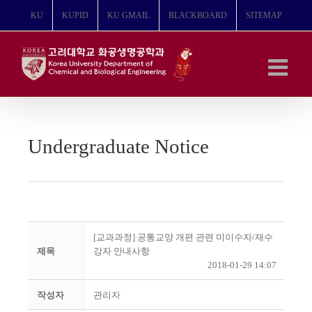
콘
KU
KUPID
KU GMAIL
BLACKBOARD
SITEMAP
텐
츠
로
건
너
뛰
기
Undergraduate Notice
[교과과정] 공통교양 개편 관련 미이수자/재수
제목
강자 안내사항
2018-01-29 14:07
작성자
관리자