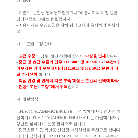
가
.
영어 수준
-
기존에
‘
신입생 영어능력평가고사
’
에 응시하여 지정 받은
영어수준은 그대로 유효합니다
.
-
미응시자는 수강신청을 위해 평가고사에 응시하여 주십시
오
.
나
.
수준별 수강 안내
-
고급 수준
의 경우
,
개편 사항에 준하여
수강을 면제
합니다
.
-
중급 및 초급 수준의 경우
, IFLS003
및
IFLS004
재수강
/
미
이수자는 영어 수준에 따라
IFLS011
및
IFLS012
분반에 직
접 수강신청
합니다
.
-
학점 변경 및 면제에 따른 부족 학점은 본인의 선택에 따라
“
전공
”
또는
“
교양
”
에서 취득
합니다
.
다
.
개설방식
- IFLS011 ACADEMIC ENGLISH
Ⅰ
은 봄학기
(
재수강반은 가
을학기
), IFLS012 ACADEMIC ENGLISH
Ⅱ
는 가을학기
(
재수
강반은 봄학기
)
개설을 원칙으로 합니다
.
-
정규반은 해당 학년도 신입생 수강신청을 우선으로 합니다
.
따라서 봄학기에
IFLS011 ACADEMIC ENGLISH
Ⅰ
재수강