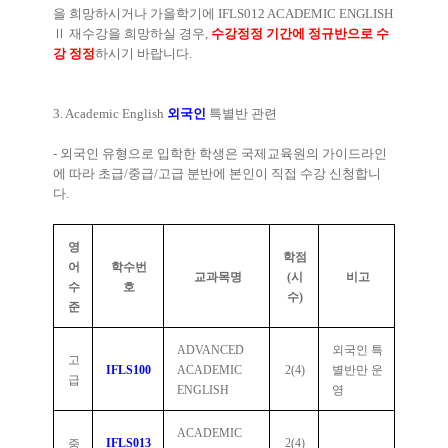
을 희망하시거나 가을학기에
IFLS012 ACADEMIC ENGLISH
Ⅱ
재수강을 희망하실 경우
,
수강정정 기간에 정규반으로 수
강 정정
하시기 바랍니다
.
3. Academic English
외국인
특별반 관련
-
외국인 유형으로 입학한 학생은 국제교육원의 가이드라인
에 따라 초급
/
중급
/
고급 분반에 본인이 직접 수강 신청합니
다
.
영
학점
어
학수번
교과목명
(
시
비고
수
호
수
)
준
ADVANCED
외국인 특
고
IFLS100
ACADEMIC
2(4)
별반만 운
급
ENGLISH
영
ACADEMIC
IFLS013
2(4)
중