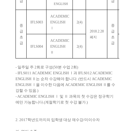
급
급
ENGLISH
ACADEMIC
IFLS003
ENGLISH
2(4)
IFLS0
중
중
Ⅰ
급
2018.2.28
급
초
폐지
초
ACADEMIC
급
급
IFLS004
ENGLISH
2(4)
IFLS0
Ⅱ
-
일주일 주
2
회로 구성
(50
분 수업
2
회
)
- IFLS011 ACADEMIC ENGLISH
Ⅰ
과
IFLS012 ACADEMIC
ENGLISH
Ⅱ
는 순차 수강해야 합니다
. (
반드시
ACADEMIC
ENGLISH
Ⅰ
을 이수한 다음에
ACADEMIC ENGLISH
Ⅱ
를 수
강할 수 있음
.)
- ACADEMIC ENGLISH
Ⅰ
및
Ⅱ
과목의 첫 수강은 정규학기
에만 가능합니다
.(
계절학기로 첫 수강 불가
.)
2. 2017
학년도까지의 입학생 대상 재수강
/
미이수자