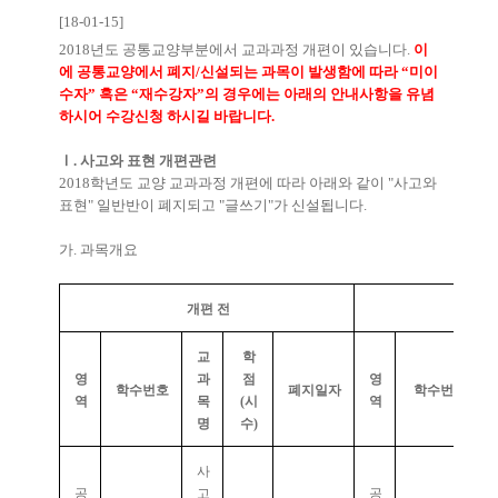
[18-01-15]
2018
년도 공통교양부분에서 교과과정 개편이 있습니다
.
이
에 공통교양에서 폐지
/
신설되는 과목이 발생함에 따라
“
미이
수자
”
혹은
“
재수강자
”
의 경우에는 아래의 안내사항을 유념
하시어 수강신청 하시길 바랍니다
.
Ⅰ
. 사고와 표현
개편관련
2018
학년도 교양 교과과정 개편에 따라 아래와 같이
"
사고와
표현
"
일반반이 폐지되고
"
글쓰기
"
가 신설됩니다
.
가
.
과목개요
개편 전
개
교
학
영
과
점
영
학수번호
폐지일자
학수번호
역
목
(
시
역
명
수
)
사
공
고
공