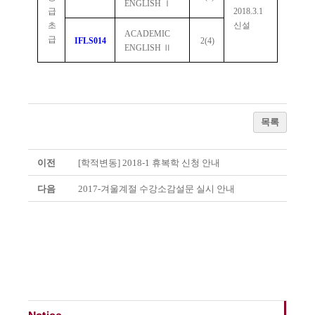
ENGLISH
Ⅰ
급
2018.3.1
초
신설
ACADEMIC
급
IFLS014
2(4)
ENGLISH
Ⅱ
목록
이전
[학적변동] 2018-1 휴복학 신청 안내
다음
2017-겨울계절 수강소감설문 실시 안내