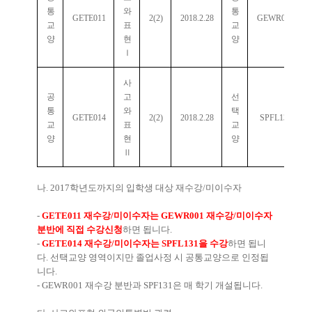
통
와
통
GETE011
2(2)
2018.2.28
GEWR001
교
표
교
양
현
양
Ⅰ
사
공
고
선
통
와
택
GETE014
2(2)
2018.2.28
SPFL131
교
표
교
양
현
양
Ⅱ
나
. 2017
학년도까지의 입학생 대상 재수강
/
미이수자
-
GETE011
재수강
/
미이수자는
GEWR001
재수강
/
미이수자
분반에 직접 수강신청
하면 됩니다
.
-
GETE014
재수강
/
미이수자는
SPFL131
을 수강
하면 됩니
다
.
선택교양 영역이지만 졸업사정 시 공통교양으로 인정됩
니다
.
- GEWR001
재수강 분반과
SPF131
은 매 학기 개설됩니다
.