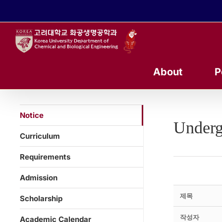
콘
텐
츠
로
건
너
About
P
뛰
기
Notice
Underg
Curriculum
Requirements
Admission
제목
Scholarship
작성자
Academic Calendar