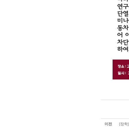
이전
[장학