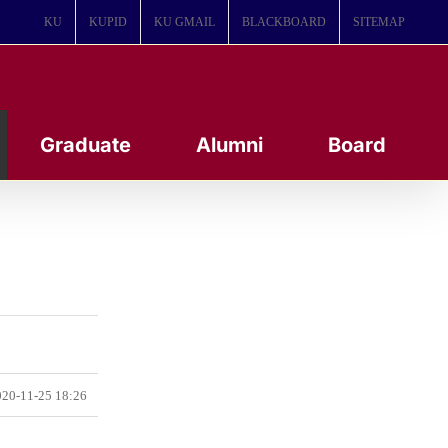
KU
KUPID
KU GMAIL
BLACKBOARD
SITEMAP
Graduate
Alumni
Board
20-11-25 18:26