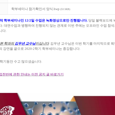
학부세미나 참가확인서 양식.hwp
(53.5KB)
지막 학부세미나인
12/2
일 수업은 녹화영상으로만 진행됩니다
.
당일 블랙보드에 
다
.
대면수업과 병행하여 진행되지 않는 관계로 이번 주에는 오프라인 수업 참
니다
.
 본 학과의
김우년 교수님
이십니다
.
김우년 교수님은 이번 학기를 마지막으로 
의 강연을 끝으로
2020-2
학기 학부세미나는 종강합니다
.
 학기동안 수고 많으셨습니다
.
업전반에 관한 안내는 이전 공지 글 바로가기