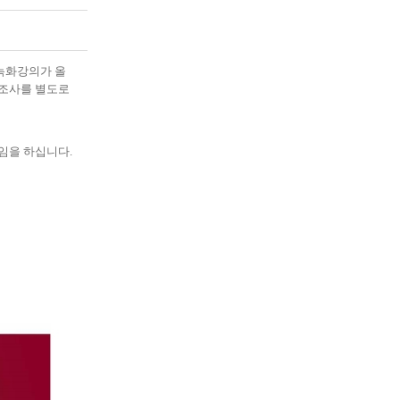
녹화강의가 올
석조사를 별도로
퇴임을 하십니다
.