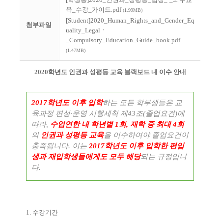
육_수강_가이드.pdf
(1.99MB)
[Student]2020_Human_Rights_and_Gender_Eq
첨부파일
uality_Legalㆍ
_Compulsory_Education_Guide_book.pdf
(1.47MB)
2020학년도 인권과 성평등 교육 블랙보드 내 이수 안내
2017학년도 이후
입학
하는 모든 학부생들은 교
육과정 편성·운영 시행세칙 제43조(졸업요건)에
따라,
수업연한 내 학년별 1회, 재학 중
최대
4회
의
인권과 성평등
교육
을 이수하여야 졸업요건이
충족됩니다. 이는
2017학년도 이후 입학한 편입
생과 재입학생들에게도 모두 해당
되는 규정입니
다.
1. 수강기간