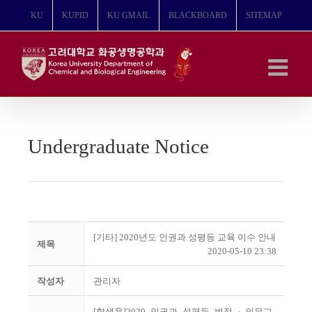
콘
KU
KUPID
KU GMAIL
BLACKBOARD
SITEMAP
텐
츠
로
건
너
뛰
기
Undergraduate Notice
[기타] 2020년도 인권과 성평등 교육 이수 안내
제목
2020-05-10 23:38
작성자
관리자
[학생용]2020_인권과_성평등_법정_·_의무교