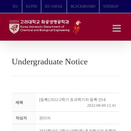
콘
KU
KUPID
KU GMAIL
BLACKBOARD
SITEMAP
텐
츠
로
건
너
뛰
기
Undergraduate Notice
[등록] 2022-2학기 초과학기자 등록 안내
제목
2022-08-09 12:41
작성자
관리자
2022학년도 2학기 대학(원) 초과학기자 등록안