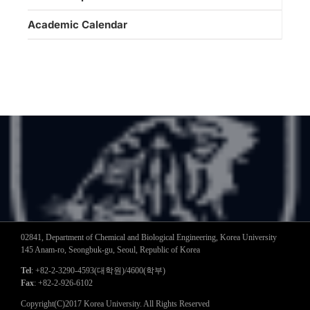
Academic Calendar
02841, Department of Chemical and Biological Engineering, Korea University
145 Anam-ro, Seongbuk-gu, Seoul, Republic of Korea
Tel
: +82-2-3290-4593(대학원)/4600(학부)
Fax
: +82-2-926-6102
Copyright(C)2017 Korea University. All Rights Reserved