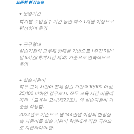
표준형 현장실습
● 운영기간
학기별 수업일수 기간 동안 최소
1
개월 이상으로
편성하여 운영
●
근무형태
실습기관의 근무제 형태를 기반으로
1
주간
5
일
/1
일
8
시간
(
휴게시간 제외
)
기준으로 연속적으로
운영
●
실습지원비
10/100
,
직무 교육 시간이 전체 실습 기간의
이상
25/100
,
이하인 경우로서
직무 교육 시간 비율에
(
22
)
따라
「
교육부 고시
제
조
」
의 실습지원비 기
.
준을 적용함
2022
144
년도 기준으로 월
만원 이상의 현장실
습 지원비를 실습 기관이 학생에게 직접 금전으
.
로 지급하여야 함