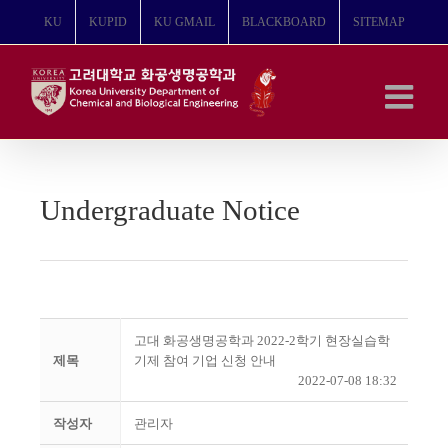
콘
KU
KUPID
KU GMAIL
BLACKBOARD
SITEMAP
텐
츠
로
건
너
뛰
기
Undergraduate Notice
고대 화공생명공학과 2022-2학기 현장실습학
제목
기제 참여 기업 신청 안내
2022-07-08 18:32
작성자
관리자