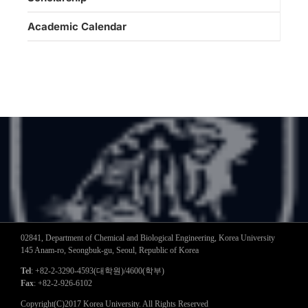
Academic Calendar
02841, Department of Chemical and Biological Engineering, Korea University
145 Anam-ro, Seongbuk-gu, Seoul, Republic of Korea
Tel
: +82-2-3290-4593(대학원)/4600(학부)
Fax
: +82-2-926-6102
Copyright(C)2017 Korea University. All Rights Reserved