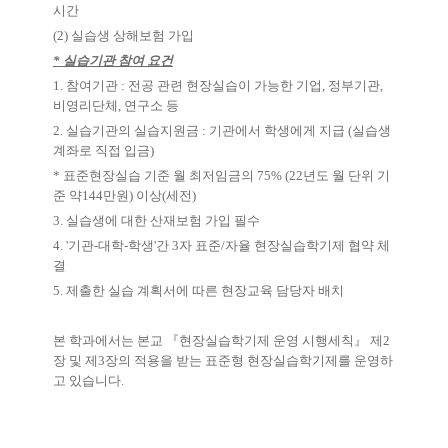
시간
(2)
실습생 상해보험 가입
* 실습기관 참여 요건
1.
참여기관
:
전공 관련 현장실습이 가능한 기업
,
정부기관
,
비영리단체
,
연구소 등
2.
실습기관의 실습지원금
:
기관에서 학생에게 지급
(
실습생
계좌로 직접 입금
)
*
표준현장실습 기준 월 최저임금의
75% (22
년도 월 단위 기
준 약
144
만원
)
이상
(
세전
)
3.
실습생에 대한 산재보험 가입 필수
4. '
기관
-
대학
-
학생
'
간
3
자 표준
/
자율 현장실습학기제 협약 체
결
5.
제출한 실습 계획서에 따른 현장교육 담당자 배치
본 학과에서는 본교
『
현장실습학기제 운영 시행세칙
』
제
2
장 및 제
3
장의 적용을 받는 표준형 현장실습학기제를 운영하
고 있습니다
.