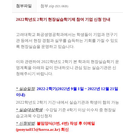
첨부파일
첨부.zip
(921.6KB)
2022학
년도
2
학기 현장실습학기제 참여 기업 신청 안내
고려대학교 화공생명공학과에서는 학생들이 기업과 연구기
관 등에서 현장 경험과 실무를 습득하는 기회를 가질 수 있도
록 현장실습을 운영하고 있습니다
.
이와 관련하여
2022
학년도
2
학기 본 학과의 현장실습학기 운
영계획을 아래와 같이 안내하오니 관심 있는 실습기관은 신
청해주시기 바랍니다
.
* 실습일정
:
2022-2
학기
(
2022
년
9
월
1
일
~ 2022
년
12
월
21
일
이내
)
2022
학년도
2
학기 기간 내에서 실습기관과 학생이 협의 가능
* 실습대상학생
:
수강일 기준
4
학기 이상 이수자 중 현장실
습교과목 수강신청자
* 신청방법
:
붙임양식(3번, 4번) 작성 후 이메일
(ponytail15@korea.ac.kr)
회신