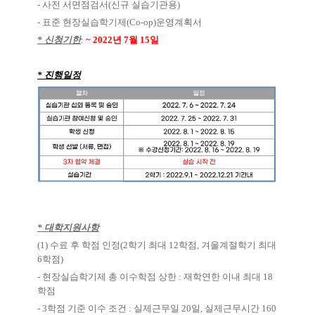
- 사전 서면점검서
(
신규 실습기관용
)
- 표준 현장실습학기제
(Co-op)
운영계획서
* 신청기한
:
~ 2022
년
7
월
15
일
* 진행일정
* 대학지원사항
(1)
수료 후 학점 인정(2학기 최대 12학점, 겨울계절학기 최대
6학점)
-
현장실습학기제 총 이수학점 상한
:
재학연한 이내 최대
18
학점
- 3
학점 기준 이수 조건
:
실제근무일
20
일
,
실제근무시간
160