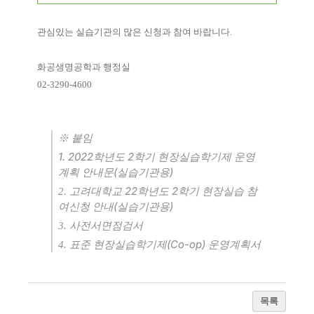
관심있는 실습기관의 많은 신청과 참여 바랍니다
.
화공생명공학과 행정실
02-3290-4600
※
붙임
1. 2022
2
학년도
학기 현장실습학기제 운영
(
)
계획 안내문
실습기관용
22
2
2. 고려대학교
학년도
학기 현장실습 참
(
)
여신청 안내
실습기관용
3. 사전서면점검서
(Co-op)
4. 표준 현장실습학기제
운영계획서
목록