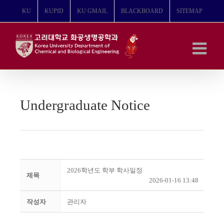
콘
KU
KUPID
KU GMAIL
BLACKBOARD
SITEMAP
텐
츠
로
건
너
뛰
기
Undergraduate Notice
2026학년도 학부 학사일정
제목
2026-01-16 13:48
작성자
관리자