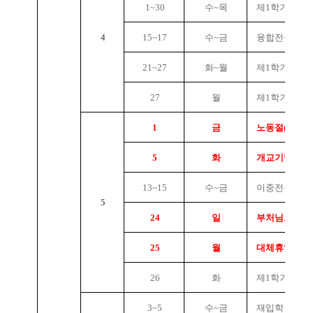
1~30
수~목
제1학기 미래
4
15~17
수~금
융합전공 신청
21~27
화~월
제1학기 중간
27
월
제1학기 1/2 
1
금
노동절(법정기
5
화
개교기념일, 
13~15
수~금
이중전공 신
5
24
일
부처님오신날(
25
월
대체휴일
26
화
제1학기 3/4 
3~5
수~금
재입학 신청