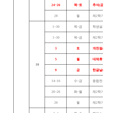
24~26
목~토
추석(공휴일)
28
월
제2학기 1/4 
1~30
목~금
학생설계전공
1~30
목~금
제2학기 미래
3
토
개천절(공휴일
5
월
대체휴일
10
9
금
한글날(공휴일
14~16
수~금
융합전공 신청
20~26
화~월
제2학기 중간
26
월
제2학기 1/2 