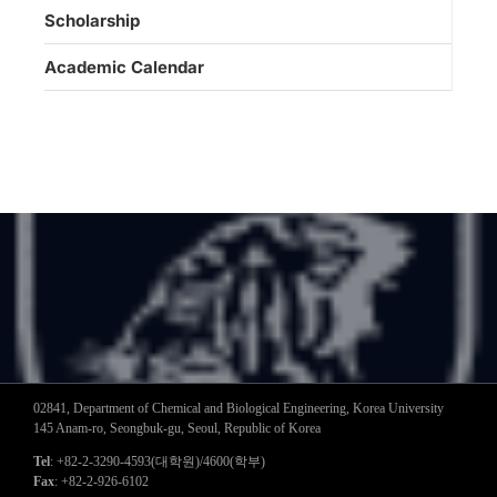
Scholarship
Academic Calendar
02841, Department of Chemical and Biological Engineering, Korea University
145 Anam-ro, Seongbuk-gu, Seoul, Republic of Korea
Tel
: +82-2-3290-4593(대학원)/4600(학부)
Fax
: +82-2-926-6102