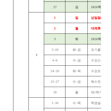
27
금
2026학년도 
1
일
삼일절(공휴일
2
월
대체휴일
3
화
2026학년도 
3~20
화~금
조기졸업 신청
3
4~6
수~금
수강신청 정정
24~26
화~목
수강포기 신청
25~27
수~금
복수전공 신청
30
월
제1학기 1/4 
1~30
수~목
학생설계전공