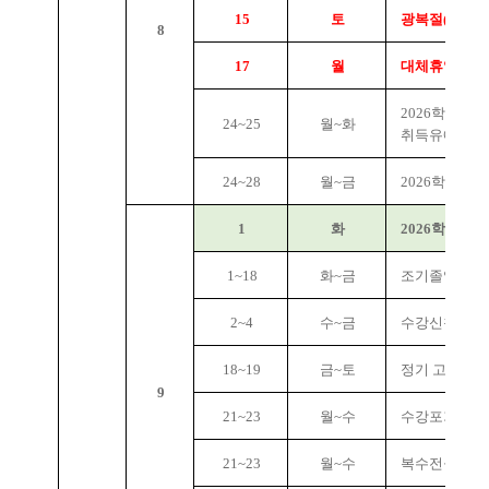
15
토
광복절(공휴일
8
17
월
대체휴일
2026학년도 
24~25
월~화
취득유예생 
24~28
월~금
2026학년도 
1
화
2026학년도 
1~18
화~금
조기졸업 신청
2~4
수~금
수강신청 정정
18~19
금~토
정기 고·연전
9
21~23
월~수
수강포기 신청
21~23
월~수
복수전공 신청