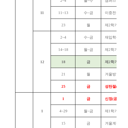
2~4
월~수
캠퍼스 내 소
11
11~13
수~금
이중전공 신청
23
월
제2학기 3/4 
2~4
수~금
재입학신청
14~18
월~금
제2학기 기말
12
18
금
제2학기 종강(
21
월
겨울방학 시작
25
금
성탄절(공휴일
1
금
신정(공휴일)
1
4~29
월~금
제1학기 미래
15
금
겨울계절수업