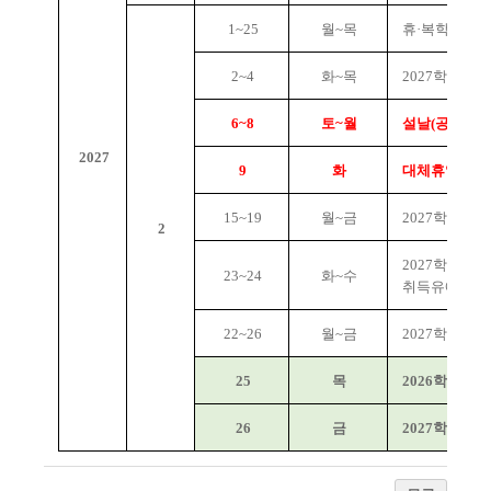
1~25
월~목
휴·복학 신청
2~4
화~목
2027학년도
6~8
토~월
설날(공휴일)
2027
9
화
대체휴일
15~19
월~금
2027학년도 
2
2027학년도 
23~24
화~수
취득유예생 
22~26
월~금
2027학년도 
25
목
2026학년도
26
금
2027학년도 