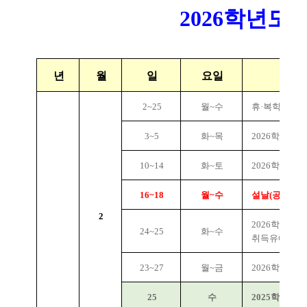
2026학년도
년
월
일
요일
2~25
월~수
휴·복학 신청
3~5
화~목
2026학년도
10~14
화~토
2026학년도 
16~18
월~수
설날(공휴일)
2
2026학년도 
24~25
화~수
취득유예생 
23~27
월~금
2026학년도 
25
수
2025학년도