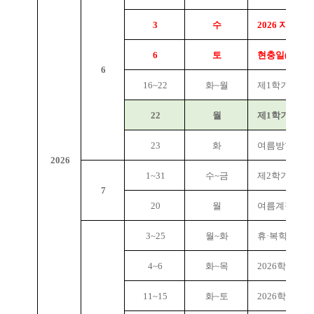
3
수
2026 지방선
6
토
현충일(공휴일
6
16~22
화~월
제1학기 기말
22
월
제1학기 종강(
23
화
여름방학 시작
2026
1~31
수~금
제2학기 미래
7
20
월
여름계절수업
3~25
월~화
휴·복학 신청
4~6
화~목
2026학년도
11~15
화~토
2026학년도 