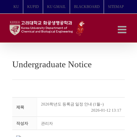
콘
KU
KUPID
KU GMAIL
BLACKBOARD
SITEMAP
텐
츠
로
건
너
뛰
기
Undergraduate Notice
2026학년도 등록금 일정 안내 (1월~)
제목
2026-01-12 13:17
작성자
관리자