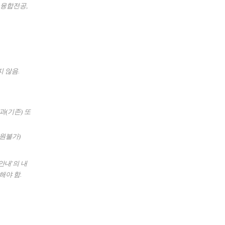
 융합전공,
 않음.
과(기존) 또
원불가)
안내'의 내
해야 함.