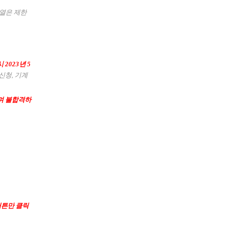
계열은 제한
시
2023년 5
신청, 기계
하며 불합격하
버튼만 클릭