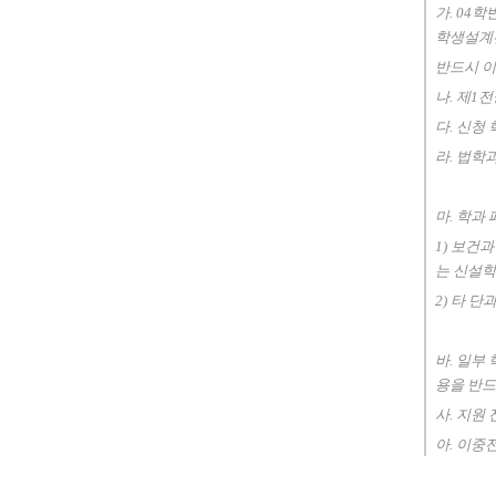
가. 04
학생설계
반드시 이
나. 제1
다. 신청
라. 법학
마. 학과
1) 보건
는 신설
2) 타 
바. 일부
용을 반드
사. 지원
아. 이중