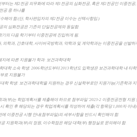
학번부터는 제2전공 의무화에 따라 제1전공의 심화전공, 혹은 제2전공인 이중전공,
전공 중 하나를
수해야 함.(단, 학사편입자의 제2전공 이수는 선택사항임.)
전공의 심화전공은 기존의 단일전공제와 동일함.
 학기의 다음 학기부터 이중전공에 진입하게 됨.
과, 의학과, 간호대학, 사이버국방학과, 약학과 및 계약학과는 이중전공을 선발하지
 폐지에 따른 지원불가 학과: 보건과학대학
과학대학 소속 학생: 2006학년도부터 2013학년도 입학생은 보건과학대학 내 타학
학부로 지원불가
단과대학 학생: 보건과학대학을 지원하는 경우 신설학부로만 지원가능(기존학과 지
 학과(부)는 학업계획서를 제출해야 하므로 첨부파일 '2023-2 이중전공전형 지원 
시 확인 후
해당되는 경우 학업계획서를 작성하여 제출(각 항목당 1,000자 이내)
 전에 이중전공 시행 안내(첨부파일)의 세부사항을 반드시 확인해야 함.
전공 지원학과(부)의 정원, 이수학점은 해당 대학(부) 행정실로 문의해야 함.