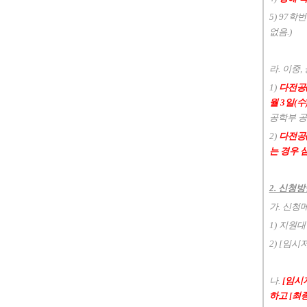
5) 97
없음.)
라. 이중
1)
다전공
월 3일(
공학부 공
2)
다전공(
는 경우
2. 신청
가. 신청
1) 지원대
2) [임
나.
[임시
하고 [최