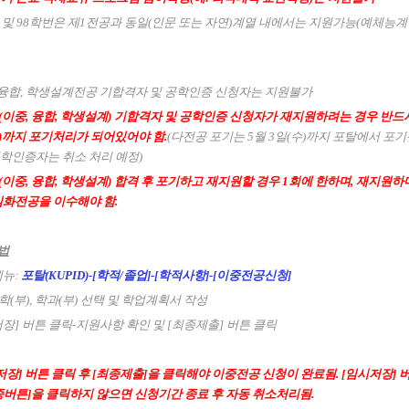
학번 및 98학번은 제1전공과 동일(인문 또는 자연)계열 내에서는 지원가능(예체능
, 융합, 학생설계전공 기합격자 및 공학인증 신청자는 지원불가
(이중, 융합, 학생설계) 기합격자 및 공학인증 신청자가 재지원하려는 경우 반드
수)까지 포기처리가 되어있어야 함.
(다전공 포기는 5월 3일(수)까지 포탈에서 포기
학인증자는 취소 처리 예정)
이중, 융합, 학생설계) 합격 후 포기하고 재지원할 경우 1회에 한하며, 재지원
 심화전공을
이수해야 함.
방법
메뉴:
포탈(KUPID)-[학적/졸업]-[학적사항]-[이중전공신청]
학(부), 학과(부) 선택 및 학업계획서 작성
시저장] 버튼 클릭-지원사항 확인 및 [최종제출] 버튼 클릭
저장] 버튼 클릭 후 [최종제출]을 클릭해야 이중전공 신청이 완료됨.
[임시저장] 
종버튼]을 클릭하지 않으면 신청기간 종료 후 자동 취소처리됨.