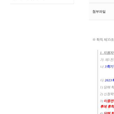
첨부파일
※ 학칙 제35
1. 지원
가. 제1
나.
3학기
다.
202
1) 당해 
2) 신청
3)
이중전
후에 휴학
4)
당해 학