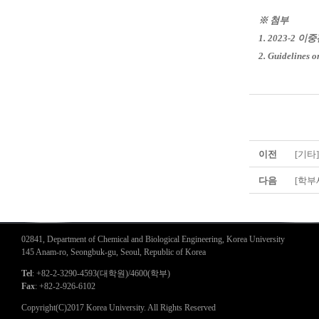
※ 첨부
1. 2023-2
2. Guidelines 
이전
[기타
다음
[학부
02841, Department of Chemical and Biological Engineering, Korea University
145 Anam-ro, Seongbuk-gu, Seoul, Republic of Korea
Tel
: +82-2-3290-4593(대학원)/4600(학부)
Fax
: +82-2-926-6102
Copyright(C)2017 Korea University. All Rights Reserved