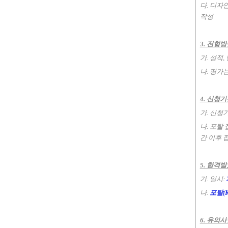
다. 디자
작성
3. 전형
가. 성적
나. 평가
4. 신청
가. 신청
나. 포탈
간 이후 
5. 합격
가. 일시:
나.
포탈(
6. 유의