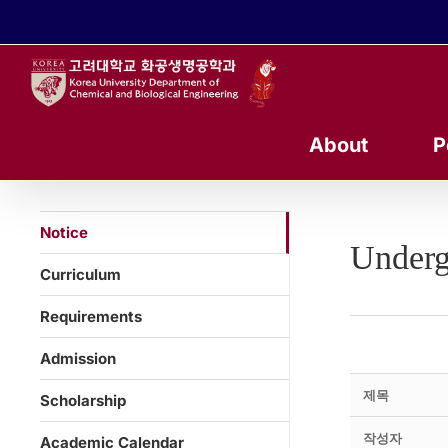
콘
텐
츠
로
건
너
About
P
뛰
기
Notice
Underg
Curriculum
Requirements
Admission
제목
Scholarship
작성자
Academic Calendar