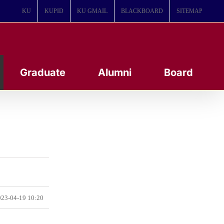
KU
KUPID
KU GMAIL
BLACKBOARD
SITEMAP
Graduate
Alumni
Board
23-04-19 10:20