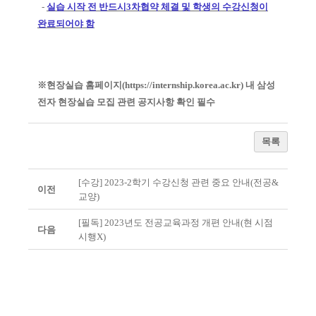
-
실습 시작 전 반드시
3
차협약 체결 및 학생의 수강신청이
완료되어야 함
※현장실습 홈페이지(
https://internship.korea.ac.kr)
내 삼성
전자 현장실습 모집 관련 공지사항 확인 필수
목록
[수강] 2023-2학기 수강신청 관련 중요 안내(전공&
이전
교양)
[필독] 2023년도 전공교육과정 개편 안내(현 시점
다음
시행X)