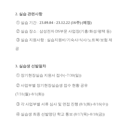
2.
실습 관련사항
① 실습
기간 :
23.09.04 - 23.12.22 (16
주) (예정)
② 실습 장소 : 삼성전자 DS부문 사업장(기흥/화성/평택 등)
③ 실습 지원사항 : 실습지원비/기숙사/식사/노트북/보험 제
공
3.
실습생 선발절차
① 장기현장실습 지원서 접수(~7/30(일))
② 사업부별 장기현장실습생 접수 현황 공유
(7/31(월)~8/1(화))
③ 각 사업부별 서류 심사 및 면접 진행 (8/1(화)~8/16(수))
④ 실습생 최종 선발명단 학교 통보 (8/17(목)~8/18(금))