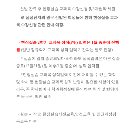
-
선발 완료 후 현장실습 교과목 수강신청 및
3
자협약 체결
※ 삼성전자의 경우 선발된 학생들에 한해 현장실습 교과
목 수강신청 관련 안내 예정.
-
현장실습
2
학기 교과목 성적
(P/F)
입력은
1
월 중순에 진행
됨
.(
일반 정규학기 교과목 성적 입력 기간과는 별도 진행
)
*
실습이 일찍 종료되었다 하더라도 성적입력은 다른 실습
종료
(12
월
31
일
)
일 이후
(1
월 중순
)
에 성적 입력됨
.
*
현장실습 교과목 성적입력 이전에 처리될 수 있는 학적
및 학사 등 현장실습 교과목 성적 반영이 필요한 사항이 있을
경우
,
꼭 학사팀이나 학과행정실에 문의하여 처리 및 반영여
부 등 사전 확인 필수
-
실습 시작 전 현장실습사전교육
,
안전교육 및 인권과성평
등교육 이수