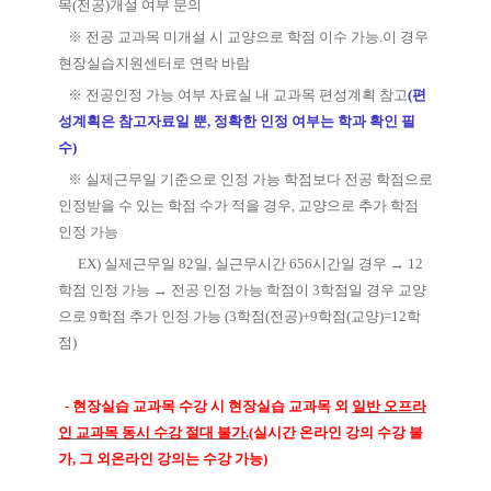
목
(
전공
)
개설 여부 문의
※
전공 교과목 미개설 시 교양으로 학점 이수 가능
.
이 경우
현장실습지원센터로 연락 바람
※
전공인정 가능 여부 자료실 내 교과목 편성계획 참고
(
편
성계획은 참고자료일 뿐
,
정확한 인정 여부는 학과 확인 필
수
)
※
실제근무일 기준으로 인정 가능 학점보다 전공 학점으로
인정받을 수 있는 학점 수가 적을 경우
,
교양으로 추가 학점
인정 가능
EX)
실제근무일
82
일
,
실근무시간
656
시간일 경우
→
12
학점 인정 가능
→
전공 인정 가능 학점이
3
학점일 경우 교양
으로
9
학점 추가 인정 가능
(3
학점
(
전공
)+9
학점
(
교양
)=12
학
점
)
-
현장실습 교과목 수강 시 현장실습 교과목 외
일반 오프라
인 교과목 동시 수강 절대 불가
.
(
실시간 온라인 강의 수강 불
가
,
그 외온라인 강의는 수강 가능
)