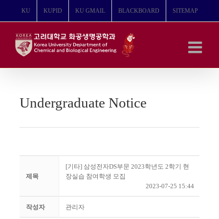
콘
KU
KUPID
KU GMAIL
BLACKBOARD
SITEMAP
텐
츠
로
건
너
뛰
기
Undergraduate Notice
[기타] 삼성전자DS부문 2023학년도 2학기 현
제목
장실습 참여학생 모집
2023-07-25 15:44
작성자
관리자