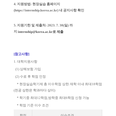
4.
지원방법: 현장실습 홈페이지
(
https://internship.korea.ac.kr
) 내 공지사항 확인
5.
지원기한 및 제출처
:
2023. 7. 30(일) 까
지
internship@korea.ac.kr로 제출
[
참고
사항
]
1.
대학지원사항
(1)
상해보험 가입
(2)
수료 후 학점 인정
*
현장실습학기제 총 이수학점 상한
:
재학 이내 최대
18
학점
(
전공 상한은 학과마다 상이
)
*
학기중 최대
12
학점
,
방학중 최대
6
학점 신청 가능
*
학점 기준 이수 조건
학점
이수조건