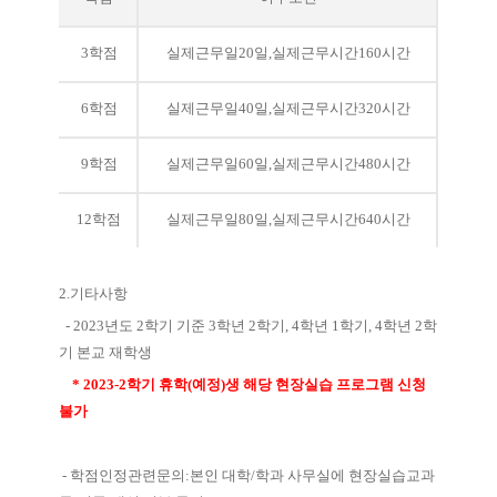
3
학점
실제근무일
20
일
,
실제근무시간
160
시간
6
학점
실제근무일
40
일
,
실제근무시간
320
시간
9
학점
실제근무일
60
일
,
실제근무시간
480
시간
12
학점
실제근무일
80
일
,
실제근무시간
640
시간
2.
기타사항
-
2023년도 2학기 기준 3학년 2학기, 4학년 1학기, 4학년 2학
기 본교 재학생
* 2023-2
학기 휴학
(
예정
)
생 해당 현장실습 프로그램 신청
불가
-
학점인정관련문의
:
본인 대학
/
학과 사무실에 현장실습교과