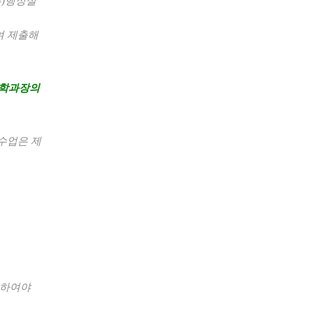
부
)
행정실
여 제출해
 학과장의
.
수업은 제
수하여야