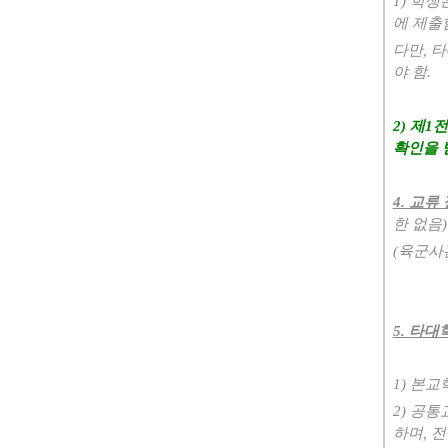
1)
학생
에 제출
다만
,
타
야 함
.
2)
제
1
전
확인을 
4.
교류 
한 없음
)
(
육군사
5.
타대학
1)
본교학
2)
공통
하며
,
전