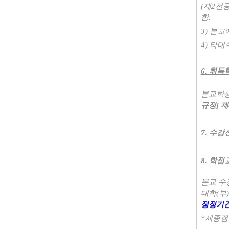
(
제
2
전
함
.
3)
본교에
4)
타대학
6.
취득
본교학생
규정
]
제
7.
수강신
8.
학점
본교 수
대학
(
부
)
정정기간
*
세종캠