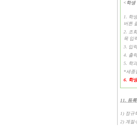
<
학생
1.
학생
버튼 
2.
조회
목 입
3.
입력
4.
출력
5.
학과
*
세종
6.
학생
11.
등록
1)
정규
2)
계절