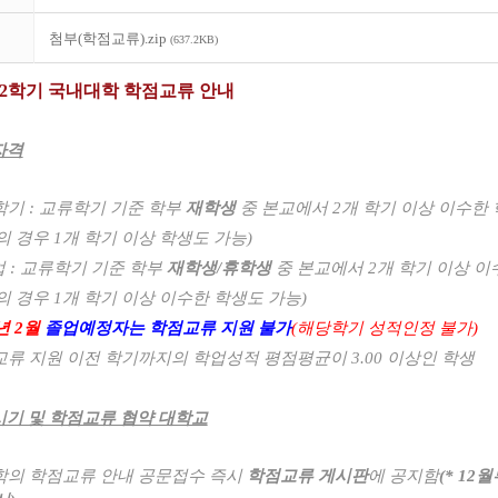
첨부(학점교류).zip
(637.2KB)
도 2학기 국내대학 학점교류 안내
자격
학기
:
교류학기 기준 학부
재학생
중 본교에서
2
개 학기 이상 이수한
의 경우
1
개 학기 이상 학생도 가능
)
업
:
교류학기 기준 학부
재학생
/
휴학생
중 본교에서
2
개 학기 이상 이
의 경우
1
개 학기 이상 이수한 학생도 가능
)
년 2
월
졸업예정자는 학점교류 지원 불가
(
해당학기 성적인정 불가
)
교류 지원 이전 학기까지의 학업성적 평점평균이
3.00
이상인 학생
기 및 학점교류 협약 대학교
학의 학점교류 안내 공문접수 즉시
학점교류 게시판
에 공지함
(* 12
월