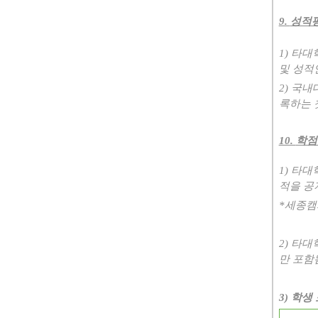
9.
성적평
1)
타대
및 성적
2)
국내대
록하는 
10.
학점
1)
타대
적을 공
*
세종캠
2)
타대
만 포함
3)
학생