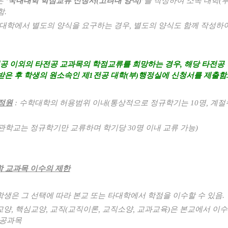
은
‘
국내대학 학점교류 신청서
(
고려대 양식
)’
를 작성하여 소속 대학
(
함
.
대학에서 별도의 양식을 요구하는 경우
,
별도의 양식도 함께 작성하
공 이외의 타전공 교과목의 학점교류를 희망하는 경우
,
해당 타전공
받은 후 학생의 원소속인 제
1
전공 대학
(
부
)
행정실에 신청서를 제출함
정원
:
수학대학의 허용범위 이내
(
통상적으로 정규학기는
10
명
,
계절
관학교는 정규학기만 교류하며 학기당
30
명 이내 교류 가능
)
 교과목 이수의 제한
생은 그 선택에 따라 본교 또는 타대학에서 학점을 이수할 수 있음
.
교양
,
핵심교양
,
교직
(
교직이론
,
교직소양
,
교과교육
)
은 본교에서 이
공과목