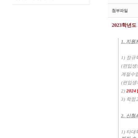
첨부파일
2023학년
1.
지원
1)
정규
(
편입생
계절수
(
편입생
2)
2024
3)
학점
2.
신청시
1)
타대