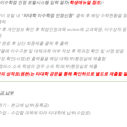
 이수학점 인정 포털시스템 입력 절차
(
학생매뉴얼 참조
)>
이 포털 내
"
타대학 이수학점 인정신청
"
클릭 후 해당 수학현황을 
클릭
 후 개인정보 확인 후 학점인정과목
section
에 교과목명
,
이수성적 등
력
 완료 후 상단 최종제출 클릭 후 출력
물에 이수구분 및 대체과목 여부 작성 후 학과장 확인 및 서명 받음
장 확인
(
서명
)
된 출력물을 해당 대학
(
부
)
행정실에 제출함
캠퍼스 소속 학생의 경우 소속 학과
(
부
)
행정실로 제출
의 성적표
(
원본
)
는 타대학 공문을 통해 확인하므로 별도로 제출할 
금 납부
학기
–
본교에 납부
(
등록금
)
수업
–
수강할 과목에 따라 타대학에 납부
(
수업료)