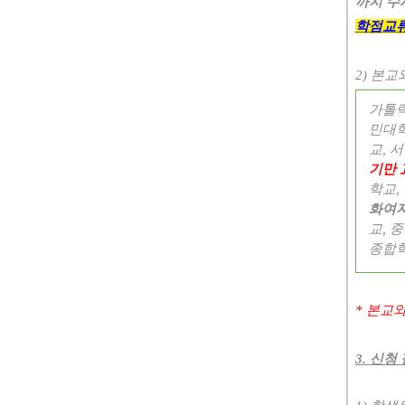
까지 수
학점교류
2)
본교와
가톨
민대
교
,
서
기만 
학교
,
화여
교
,
중
종합
*
본교와
3.
신청 