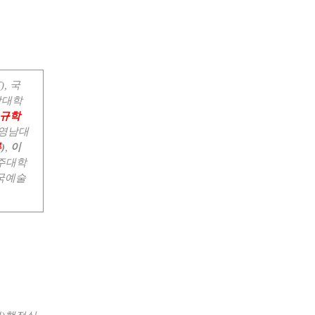
T),
국
강대학
규학
영남대
류
)
,
이
주대학
국예술