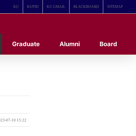
KU
KUPID
KU GMAIL
BLACKBOARD
SITEMAP
Graduate
Alumni
Board
23-07-10 15:22