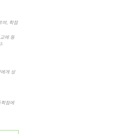
르며
,
학점
교에 등
다
.
생에게 성
득학점에