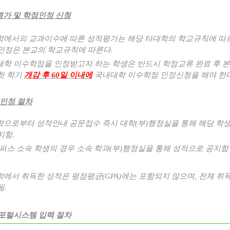
가 및 학점인정 신청
학에서의 교과이수에 따른 성적평가는 해당 타대학의 학교규칙에 따
인정은 본교의 학교규칙에 따른다
.
학 이수학점을 인정받고자 하는 학생은 반드시 학점교류 완료 후 본
첫 학기
개강 후
60
일 이내에
국내대학 이수학점 인정신청을 해야 한
인정 절차
학으로부터 성적안내 공문접수 즉시 대학
(
부
)
행정실을 통해 해당 학
지함
.
퍼스 소속 학생의 경우 소속 학과
(
부
)
행정실을 통해 성적으로 공지함
학에서 취득한 성적은 평점평균
(GPA)
에는 포함되지 않으며
,
전체 취
됨
.
 포털시스템 입력 절차