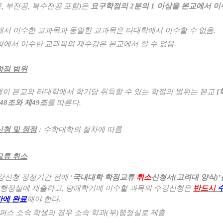
공
,
부전공
,
복수전공 포함
)
은
요구학점의
2
분의
1
이상을 본교에서 이
서 이수한 교과목과 동일한 교과목은 타대학에서 이수할 수 없음
.
에서 이수한 교과목의 재수강은 본교에서 할 수 없음
.
학점 범위
이 본교와 타대학에서 학기당 취득할 수 있는 학점의 범위는 본교
[
48
조와 제
49
조
를 따른다
.
청 및 정정
:
수학대학의 절차에 따름
교류 취소
강신청 정정기간 전에
‘
국내대학 학점교류
취소
신청서
(
고려대 양식
)’
행정실에 제출하고
,
당해학기에 이수할 과목의 수강신청은
반드시
에 완료
해야 한다
.
퍼스 소속 학생의 경우 소속 학과
(
부
)
행정실로 제출