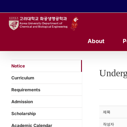
콘
텐
츠
로
건
너
About
P
뛰
기
Notice
Underg
Curriculum
Requirements
Admission
제목
Scholarship
작성자
Academic Calendar