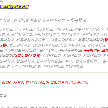
시
)
 게시판 바로가기
 학점교류 협약을 체결한 국내 대학교
(* 37
개 대학교
)
릭대학교
,
건국대학교
,
경남대학교
,
경희대학교
,
광주과학기술원
(GIS
학교
,
덕성여자대학교
,
동덕여자대학교
,
부산대학교
,
상명대학교
,
서
울대학교
,
서울과학기술대학교
,
서울시립대학교
,
서울여자대학교
(
정
교류
)
,
성균관대학교
,
성신여자대학교
,
숙명여자대학교
,
연세대학교
,
울산과학기술원
(UNIST),
울산대학교
,
육군사관학교
(
정규학기만 교
자대학교
(
계절수업만 교류
)
,
인하대학교
,
전남대학교
,
전북대학교
,
전
앙대학교
,
창원대학교
,
한국과학기술원
(KAIST),
한국교원대학교
,
한
학교
,
한국외국어대학교
,
한국해양대학교
,
한양대학교
 협약이 체결된 위
37
개 대학만 학점교류가 가능합니다
.
절차