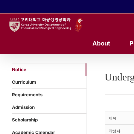
콘
텐
츠
로
건
너
About
P
뛰
기
Notice
Underg
Curriculum
Requirements
Admission
제목
Scholarship
작성자
Academic Calendar