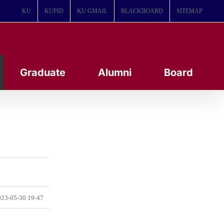
KU
KUPID
KU GMAIL
BLACKBOARD
SITEMAP
Graduate
Alumni
Board
23-05-30 19:47