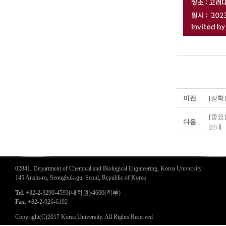
이전
[장학
[중요
다음
안내
02841, Department of Chemical and Biological Engineering, Korea University
145 Anam-ro, Seongbuk-gu, Seoul, Republic of Korea
Tel
: +82-2-3290-4593(대학원)/4600(학부)
Fax
: +82-2-926-6102
Copyright(C)2017 Korea University. All Rights Reserved