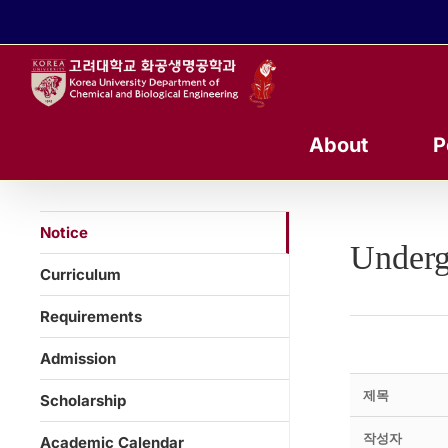
콘
텐
츠
로
건
너
About
P
뛰
기
Notice
Underg
Curriculum
Requirements
Admission
제목
Scholarship
작성자
Academic Calendar