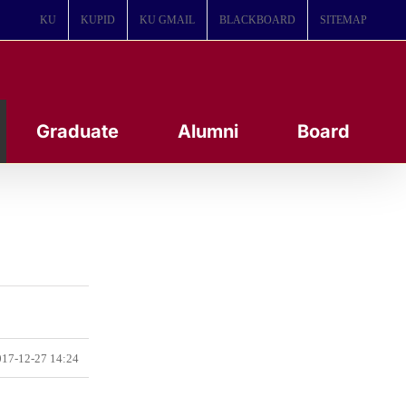
KU
KUPID
KU GMAIL
BLACKBOARD
SITEMAP
Graduate
Alumni
Board
17-12-27 14:24