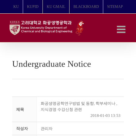
콘
KU
KUPID
KU GMAIL
BLACKBOARD
SITEMAP
텐
츠
로
건
너
뛰
기
Undergraduate Notice
화공생명공학연구방법 및 동향, 학부세미나 ,
제목
지식경영 수강신청 관련
2018-01-03 13:53
작성자
관리자