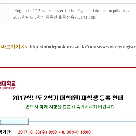
[English]2017-2 Fall Semester Tuition Payment Information.pdf
(400.7KB)
2017학년도 2학기 등록안내(학생용).pdf
(644.5KB)
 바로가기
>>>
http://infodepot.korea.ac.kr/course/www/reg/registr