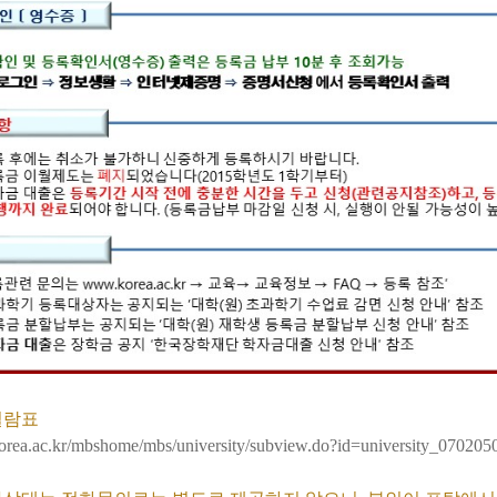
일람표
orea.ac.kr/mbshome/mbs/university/subview.do?id=university_07020