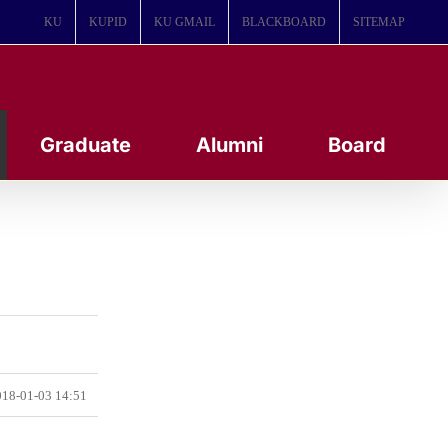
KU
KUPID
KU GMAIL
BLACKBOARD
SITEMAP
Graduate
Alumni
Board
18-01-03 14:51