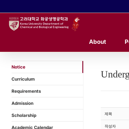
콘
텐
츠
로
건
너
About
P
뛰
기
Notice
Underg
Curriculum
Requirements
Admission
제목
Scholarship
작성자
Academic Calendar