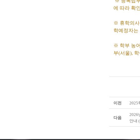
※ 등록납부
에 따라 확
※ 휴학의사
학예정자는 
※ 학부 농
부(서울),
이전
202
2026년
다음
안내 (