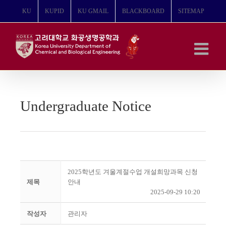
콘
KU
KUPID
KU GMAIL
BLACKBOARD
SITEMAP
텐
츠
로
건
너
뛰
기
Undergraduate Notice
2025학년도 겨울계절수업 개설희망과목 신청
제목
안내
2025-09-29 10:20
작성자
관리자