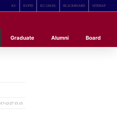
KU
KUPID
KU GMAIL
BLACKBOARD
SITEMAP
Graduate
Alumni
Board
17-12-27 15:15