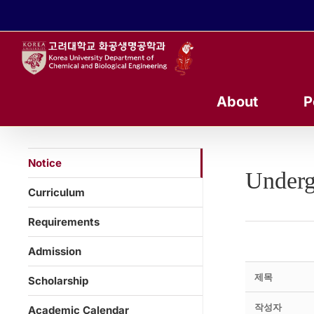
콘
텐
츠
로
건
너
About
P
뛰
기
Notice
Underg
Curriculum
Requirements
Admission
제목
Scholarship
작성자
Academic Calendar