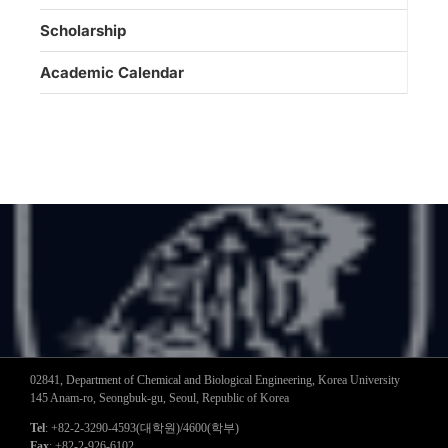
Scholarship
Academic Calendar
02841, Department of Chemical and Biological Engineering, Korea University
145 Anam-ro, Seongbuk-gu, Seoul, Republic of Korea
Tel
: +82-2-3290-4593(대학원)/4600(학부)
Fax
: +82-2-926-6102