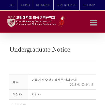
콘
KU
KUPID
KU GMAIL
BLACKBOARD
SITEMAP
텐
츠
로
건
너
뛰
기
Undergraduate Notice
여름 계절 수강소감설문 실시 안내
제목
2018-01-03 14:43
작성자
관리자
[17-07-20]