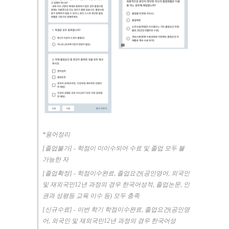
*
용어정리
[
졸업불가
] -
학점이 미이수되어 수료 및 졸업 모두 불
가능한 자
[
졸업확정
] -
학점이수완료
,
졸업요건
(
공인영어
,
외국인
및 재외국민
12
년 과정의 경우 한국어성적
,
졸업논문
,
인
권과 성평등 교육 이수 등
)
모두 충족
[
신규수료
] -
이번 학기 학점이수완료
,
졸업요건
(
공인영
어
,
외국인 및 재외국민
12
년 과정의 경우 한국어성