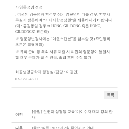
2)
영문성명 정정
:
여권의 영문명과 학적부 상의 영문명이 다를 경우
,
학부사
무실에 방문하여
“
기재사항정정원
“
을 제출하시기 바랍니다
.
(
예
:
홍길동일 경우
⇨
HONG, GIL DONG
혹은
HONG,
GILDONG
로 표준화
)
※
영문명변경시에는
“
여권스캔본
”
을 첨부할 것
(
주민등록
초본은 불필요함
)
※
유학 준비 등 해외 서류 제출 시 여권의 영문명이 불일치
할 경우 문제가 될 수 있음
,
졸업 후엔 수정 불가
화공생명공학과 행정실
(
담당
:
이경민
)
02-3290-4600
목록
[졸업] '인권과 성평등 교육' 미이수자 대체 강의 안
이전
내
다음
[졸업/필독] 2022년 2월 졸업사정 안내