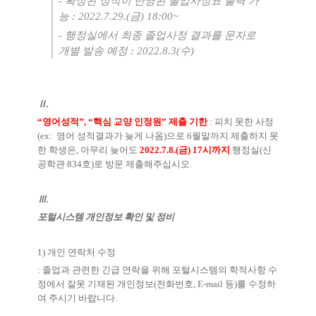
-
확정된 성적이 반영된 졸업사정표 출력 가
능
: 2022.7.29.(
금
) 18:00~
-
행정실에서 최종 졸업사정 결과를 문자로
개별 발송 예정
: 2022.8.3(수
)
Ⅱ
.
“
영어성적
”, “
핵심 교양 인정원
”
제출 기한
:
피치 못한 사정
(ex: 영어
성적결과가 늦게 나옴
)
으로
6
월말까지 제출하지 못
한 학생은
,
아무리 늦어도
2022.7.8.(금
) 17
시까지
행정실
(
신
공학관
834
호
)
로 방문 제출해주십시오
.
Ⅲ
.
포털시스템 개인정보 확인 및 정비
1)
개인 연락처 수정
:
졸업과 관련한 긴급 연락을 위해 포털시스템의 학적사항 수
정에서 잘못 기재된 개인정보
(
전화번호
, E-mail
등
)
를 수정하
여 주시기 바랍니다
.