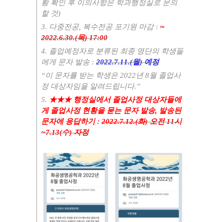
황 확인 후 이의사항은 학과행정실로 문의
할 것
)
3.
다중전공
,
복수전공 포기원 마감
:
~
2022.6.30.(목
) 17:00
4.
졸업예정자로 분류된 최종 명단의 학생들
에게 문자 발송
:
2022.7.11.(월
)
예정
“
이 문자를 받는 학생은
2022
년
8
월 졸업사
정 대상자임을 알려드립니다
.”
5.
★★★
행정실에서 졸업사정 대상자들에
게 졸업사정 현황을 묻는 문자 발송
,
발송된
문자에 응답하기
:
2022.7.12.(화
)
오전
11
시
~
7.13(수
)
자정