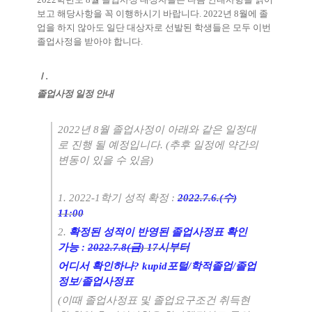
보고 해당사항을 꼭 이행하시기 바랍니다
. 2022
년
8
월에 졸
업을 하지 않아도 일단 대상자로 선발된 학생들은 모두 이번
졸업사정을 받아야 합니다
.
Ⅰ
.
졸업사정 일정 안내
2022
년
8
월 졸업사정이 아래와 같은 일정대
로 진행 될 예정입니다
. (
추후 일정에 약간의
변동이 있을 수 있음
)
1. 2022-1
학기 성적 확정
:
2022.7.6.(
수
)
11:00
2.
확정된 성적이 반영된 졸업사정표 확인
가능
:
2022.7.8(금
) 17
시부터
어디서 확인하나
? kupid
포털
/
학적졸업
/
졸업
정보
/
졸업사정표
(
이때 졸업사정표 및 졸업요구조건 취득현