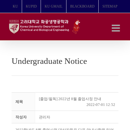
콘
KU
KUPID
KU GMAIL
BLACKBOARD
SITEMAP
텐
츠
로
건
너
뛰
기
Undergraduate Notice
[졸업/필독] 2022년 8월 졸업사정 안내
제목
2022-07-01 12:52
작성자
관리자
2022
학년도
8
월 졸업사정 대상자들은 다음 안내사항을 읽어