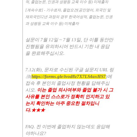
적
,
졸업논문
,
인권과 성평등 교육 이수 등
)
미제출자
[
계속수료
] -
기수료자
,
졸업요건
(
공인영어
,
외국인 및
재외국민
12
년 과정의 경우 한국어성적
,
졸업논문
,
인권
과 성평등 교육 이수 등
)
미제출자
설문이
7
월
12
일
~ 7
월
13
일
,
단 이틀 동안만
진행됨을 유의하시어 반드시 기한 내 응답
을 완료해주십시오
.
7.12(화
),
문자로 수신된 구글 설문지
URL
링
크
(
https://forms.gle/ivod8z7X7LS4axHS7
)
에
접속 후 본인의 졸업사정 현황을 답해주십
시오
.
이는 졸업 의사여부와 졸업 불가 시 그
사유를 본인 스스로가 정확히 인지하고 있
는지 확인하는 아주 중요한 절차입니
다
.
★★★
FAQ.
전 이번에 졸업하지 않는데도 응답해
야하나요
?