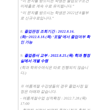
“
이 문자를 받으시는 학생은 졸업요구조건
미제출로 계속 수료 유지됩니다
.”
“
이 문자를 받으시는 학생은
2022
년
8
월부
로 신규수료입니다
.”
8.
졸업판정 조회기간
: 2022.8.16.
(화
)~2022.8.18.(목
) ‘
포탈
’
에서 졸업여부 확
인 가능
9.
졸업증서 교부
: 2022.8.25.(목
)
학과 행정
실에서 개별 수령
(
학과 학위수여식은 따로 진행되지 않습니
다
.)
※
여름계절 수강생들의 경우 졸업사정 일
정은 아래와 같습니다
.
-
여름계절수업 성적확정
: 2022.7.28.(
목
)
17:00