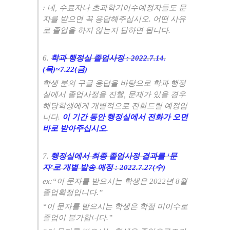
:
네
,
수료자나 초과학기이수예정자들도 문
자를 받으면 꼭 응답해주십시오
.
어떤 사유
로 졸업을 하지 않는지 답하면 됩니다
.
6.
학과 행정실 졸업사정
: 2022.7.14.
(목
)~7.22(금
)
학생 분의 구글 응답을 바탕으로 학과 행정
실에서 졸업사정을 진행
,
문제가 있을 경우
해당학생에게 개별적으로 전화드릴 예정입
니다
.
이 기간 동안 행정실에서 전화가 오면
바로 받아주십시오
.
7.
행정실에서 최종 졸업사정 결과를
‘
문
자
’
로 개별 발송 예정
: 2022.7.27(수
)
ex:“
이 문자를 받으시는 학생은
2022
년
8
월
졸업확정입니다
.”
“
이 문자를 받으시는 학생은 학점 미이수로
졸업이 불가합니다
.”