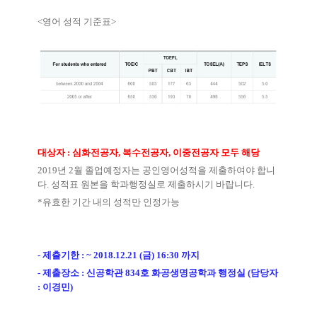
<
영어 성적 기준표
>
대상자
:
심화전공자
,
복수전공자
,
이중전공자 모두 해당
2019
년
2
월 졸업예정자는 공인영어성적을 제출하여야 합니
다
.
성적표 원본을 학과행정실로 제출하시기 바랍니다
.
*
유효한 기간 내의 성적만 인정가능
-
제출기한
: ~ 2018.12.21 (
금
) 16:30
까지
-
제출장소
:
신공학관
834
호 화공생명공학과 행정실
(
담당자
:
이경민
)