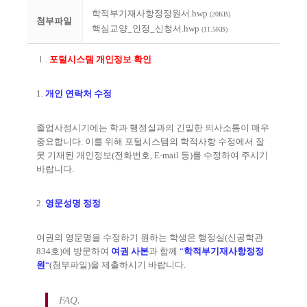
학적부기재사항정정원서.hwp
(20KB)
첨부파일
핵심교양_인정_신청서.hwp
(11.5KB)
Ⅰ
.
포털시스템 개인정보 확인
1.
개인 연락처 수정
졸업사정시기에는 학과 행정실과의 긴밀한 의사소통이 매우
중요합니다
.
이를 위해 포털시스템의 학적사항 수정에서 잘
못 기재된 개인정보
(
전화번호
, E-mail
등
)
를 수정하여 주시기
바랍니다
.
2.
영문성명 정정
여권의 영문명을 수정하기 원하는 학생은 행정실
(
신공학관
834
호
)
에 방문하여
여권 사본
과 함께
“
학적부기재사항정정
원
“
(
첨부파일
)
을 제출하시기 바랍니다
.
FAQ.