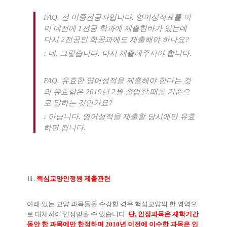
FAQ.
전 이중전공자입니다
.
영어성적표를 이
미 예전에
1
전공 학과에 제출한바가 있는데
다시
2
전공인 화공과에도 제출해야 하나요
?
:
네
,
그렇습니다
.
다시 제출해주셔야 합니다
.
FAQ.
유효한 영어성적을 제출해야 한다는 것
의 유효함은
2019
년
2
월 졸업할 때를 기준으
로 말하는 것인가요
?
:
아닙니다
.
영어성적을 제출할 당시에만 유효
하면 됩니다
.
Ⅲ
.
핵심교양인정원 제출관련
아래 있는 교양 과목들을 수강할 경우 핵심교양의 한 영역으
로 대체하여 인정받을 수 있습니다
.
단
,
인정과목은 재학기간
동안 한 과목에만 한정하며
2010
년 이전에 이수한 과목은 인