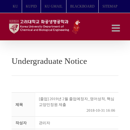
콘
KU
KUPID
KU GMAIL
BLACKBOARD
SITEMAP
텐
츠
로
건
너
뛰
기
Undergraduate Notice
[졸업] 2019년 2월 졸업예정자_영어성적, 핵심
제목
교양인정원 제출
2018-10-31 16:06
작성자
관리자