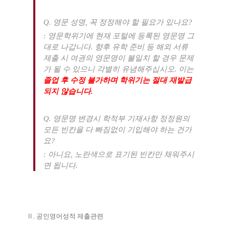
Q.
영문 성명
,
꼭 정정해야 할 필요가 있나요
?
:
영문학위기에 현재 포털에 등록된 영문명 그
대로 나갑니다
.
향후 유학 준비 등 해외 서류
제출 시 여권의 영문명이 불일치 할 경우 문제
가 될 수 있으니 각별히 유념해주십시오
.
이는
졸업 후 수정 불가하며 학위기는 절대 재발급
되지 않습니다
.
Q.
영문명 변경시 학적부 기재사항 정정원의
모든 빈칸을 다 빠짐없이 기입해야 하는 건가
요
?
:
아니요
,
노란색으로 표기된 빈칸만 채워주시
면 됩니다
.
Ⅱ
.
공인영어성적 제출관련