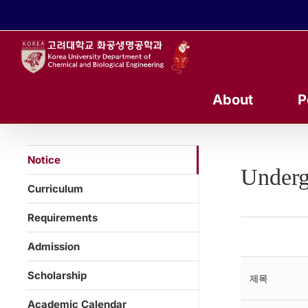
콘
텐
츠
로
건
너
About
P
뛰
기
Notice
Underg
Curriculum
Requirements
Admission
Scholarship
제목
Academic Calendar