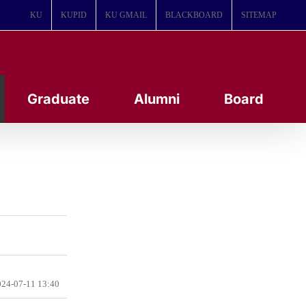
KU
KUPID
KU GMAIL
BLACKBOARD
SITEMAP
Graduate
Alumni
Board
24-07-11 13:40