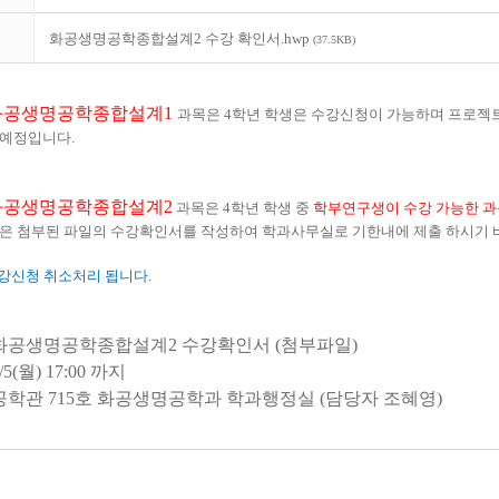
화공생명공학종합설계2 수강 확인서.hwp
(37.5KB)
화공생명공학종합설계
1
과목은 4학년 학생은 수강신청이 가능하며 프로젝
 예정입니다
.
화공생명공학종합설계
2
과목은
4
학년 학생 중
학부연구생이 수강 가능한 과
들은 첨부된 파일의 수강확인서를 작성하여 학과사무실로 기한내에 제출 하시기
강신청 취소처리 됩니다
.
화공생명공학종합설계
2
수강확인서
(
첨부파일
)
/5(
월
) 17:00
까지
공학관
715
호 화공생명공학과 학과행정실
(
담당자 조혜영
)