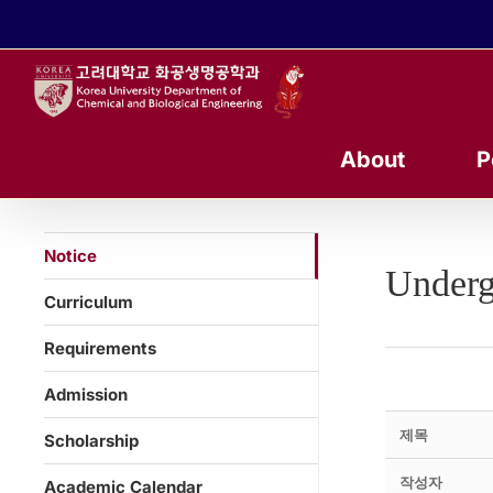
콘
텐
츠
로
건
너
About
P
뛰
기
Notice
Underg
Curriculum
Requirements
Admission
제목
Scholarship
작성자
Academic Calendar