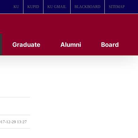
KU
KUPID
KU GMAIL
BLACKBOARD
SITEMAP
Graduate
Alumni
Board
17-12-29 13:27